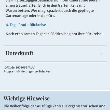
Sie im großzügigen Saunabereich. Die Ruheräume bieten
einen traumhaften Blick in den Garten, teils mit
Wasserbetten. Wer mag, spaziert durch die gepflegte
Gartenanlage oder in den Ort.
6
.
Tag |
Prad - Rückreise
Nach erholsamen Tagen in Südtirol beginnt Ihre Rückreise.
Unterkunft
Garden Park Hotel
Das
4*Garden Park Hotel
liegt sehr idyllisch im Herzen des
ID/Code: 3633055/AUV1
Programmänderungen vorbehalten.
Vinschgaus, dem sonnigsten Tal der Alpen. Hier heißt Sie
Familie Karner persönlich willkommen. Die großzügige
Garten- und Parkanlage besitzt einen großen beheizten
Infinity-Swimmingpool mit direktem Alpenpanorama. Das
absolute Highlight des Hauses ist die ausgedehnte
Wichtige Hinweise
Wellnesslandschaft mit Indoor- und Whirlpool, Saunen,
Bäder und Ruhebereichen mit Wasserbetten. Der
Die Reihenfolge der Ausflüge kann aus organisatorischen und
Küchenchef setzt auf frisch zubereitete südtiroler