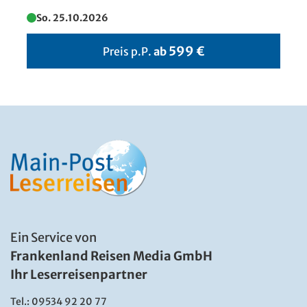
Blick auf die Elbphilharmonie in
So. 25.10.2026
Hamburg
© Andreas Lindlahr
599 €
Preis p.P.
ab
Ein Service von
Frankenland Reisen Media GmbH
Ihr Leserreisenpartner
Tel.:
09534 92 20 77