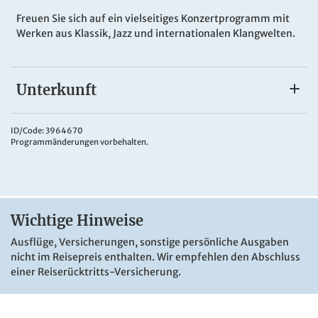
Freuen Sie sich auf ein vielseitiges Konzertprogramm mit
Werken aus Klassik, Jazz und internationalen Klangwelten.
Unterkunft
Ihr Hotel, direkt an der Alster:
Entdecken Sie das
Crowne Plaza Hamburg City Alster
und
ID/Code: 3964670
Programmänderungen vorbehalten.
erleben Sie dieses Design Hotel in mitten der Stadt
Hamburg mit all seinen verschiedenen Facetten. Das
Crowne Plaza Hamburg ist ein modernes Stadt Hotel und
fußläufi g vom trendigen Stadtteil St. Georg entfernt. Die
exquisite, vielseitige Küche und die perfekte Kombination
Wichtige Hinweise
aus stilvollem Design und Gemütlichkeit tragen zu einem
unvergesslichen Aufenthalt bei.
Ausflüge, Versicherungen, sonstige persönliche Ausgaben
nicht im Reisepreis enthalten. Wir empfehlen den Abschluss
einer Reiserücktritts-Versicherung.