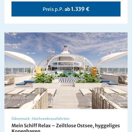
1.339 €
Preis p.P.
ab
Dänemark
·
Hochseekreuzfahrten
Mein Schiff Relax – Zeiltlose Ostsee, hyggeliges
Kopenhagen