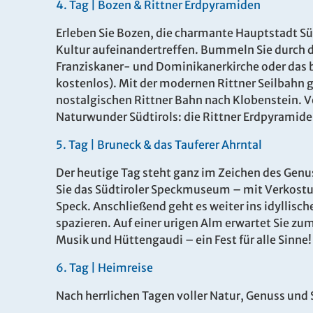
4
.
Tag |
Bozen & Rittner Erdpyramiden
Erleben Si
e Bozen, die charmante Hauptstadt Sü
Kultur aufeinandertreffen.
Bummeln Sie durch di
Franziskaner- und Dominikanerkirche oder das 
kostenlos). Mit der modernen Rittner Seilbahn 
nostalgischen Rittner Bahn nach Klobenstein. Vo
Naturwunder Südtirols: die Rittner Erdpyramide
5.
Tag |
Bruneck & das Tauferer Ahrntal
Der heutige Tag steht ganz im Zeichen des Genus
Sie das Südtiroler Speckmuseum – mit Verkostun
Speck. Anschließend geht es weiter ins idyllisch
spazieren. Auf einer urigen Alm erwartet Sie z
Musik und Hüttengaudi – ein Fest für alle Sinne!
6.
Tag |
Heimreise
Nach herrlichen Tagen voller Natur, Genuss und 