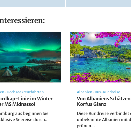
nteressieren:
Blick über Bozen
© manfredxy - stock.adobe.com
gen
·
Hochseekreuzfahrten
Albanien
·
Bus-Rundreise
ordkap-Linie im Winter
Von Albaniens Schätzen
er MS Midnatsol
Korfus Glanz
amburg aus beginnen Sie
Diese Rundreise verbindet 
xklusive Seereise durch...
unbekannte Albanien mit 
grünen...