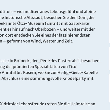
dtirols – wo mediterranes Lebensgefühl und alpine
e historische Altstadt, besuchen Sie den Dom, die
bekannte Ötzi-Museum (Eintritt mit Gästekarte
geht es hinauf nach Oberbozen – und weiter mit der
n dort entdecken Sie eines der faszinierendsten
n – geformt von Wind, Wetter und Zeit.
ses: In Bruneck, der „Perle des Pustertals“, besuchen
g der prämierten Spezialitäten von Tito
e Ahrntal bis Kasern, wo Sie zur Heilig-Geist-Kapelle
um Abschluss eine stimmungsvolle Knödelparty mit
Südtiroler Lebensfreude treten Sie die Heimreise an.