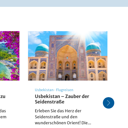
Usbekistan
·
Flugreisen
Kr
 zu
Usbekistan – Zauber der
Lo
Seidenstraße
fü
das
Erleben Sie das Herz der
Lo
dem
Seidenstraße und den
In
wunderschönen Orient! Die...
un