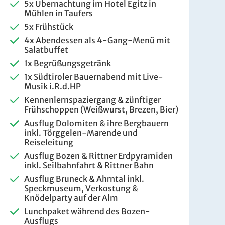
5x Übernachtung im Hotel Egitz in
Mühlen in Taufers
5x Frühstück
4x Abendessen als 4-Gang-Menü mit
Salatbuffet
1x Begrüßungsgetränk
1x Südtiroler Bauernabend mit Live-
Musik i.R.d.HP
Kennenlernspaziergang & zünftiger
Frühschoppen (Weißwurst, Brezen, Bier)
is pro Person
Ausflug Dolomiten & ihre Bergbauern
inkl. Törggelen-Marende und
899 €
Reiseleitung
ZUR BUCHUNG
Ausflug Bozen & Rittner Erdpyramiden
inkl. Seilbahnfahrt & Rittner Bahn
Ausflug Bruneck & Ahrntal inkl.
Speckmuseum, Verkostung &
998 €
Knödelparty auf der Alm
ZUR BUCHUNG
Lunchpaket während des Bozen-
Ausflugs