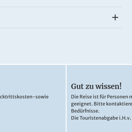
ütliche Zimmer und traditionelle Südtiroler
ampfbad, Infrarotkabine und Whirlpool (gegen
große Garten lädt zum Verweilen ein.
Gut zu wissen!
ücktrittskosten-sowie
Die Reise ist für Personen 
© Hotel Egitz
geeignet. Bitte kontaktiere
Bedürfnisse.
Die Touristenabgabe i.H.v. 