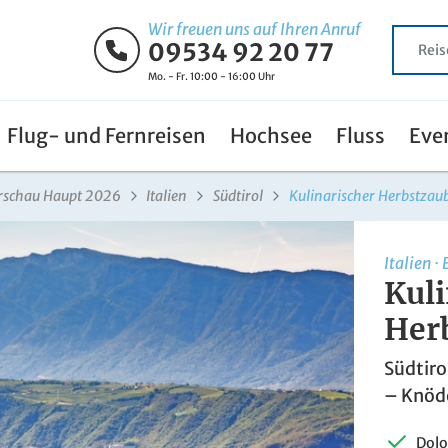
Wir freuen uns auf Ihren Anruf
09534 92 20 77
Mo. - Fr. 10:00 - 16:00 Uhr
Flug- und Fernreisen
Hochsee
Fluss
Eve
rschau Haupt 2026
Italien
Südtirol
Kulinarischer Herbstzaub
Italien
·
Kuli
Herb
Südtir
– Knöde
Dolo