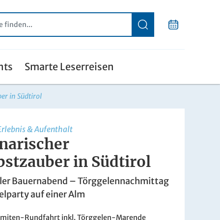
nts
Smarte Leserreisen
er in Südtirol
Erlebnis & Aufenthalt
narischer
stzauber in Südtirol
oler Bauernabend – Törggelennachmittag
lparty auf einer Alm
miten-Rundfahrt inkl. Törggelen-Marende