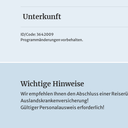
Unterkunft
Ihr Hotel
Das
Hotel Egitz
in Mühlen in Taufers bietet gem
ID/Code: 3642009
Programmänderungen vorbehalten.
Gastlichkeit. Der Wellnessbereich mit Sauna, D
Gebühr) sorgt für entspannte Stunden, und der 
Wichtige Hinweise
Wir empfehlen Ihnen den Abschluss einer Reiser
© Hotel Egitz
© Hotel Egitz
Auslandskrankenversicherung!
Gültiger Personalausweis erforderlich!