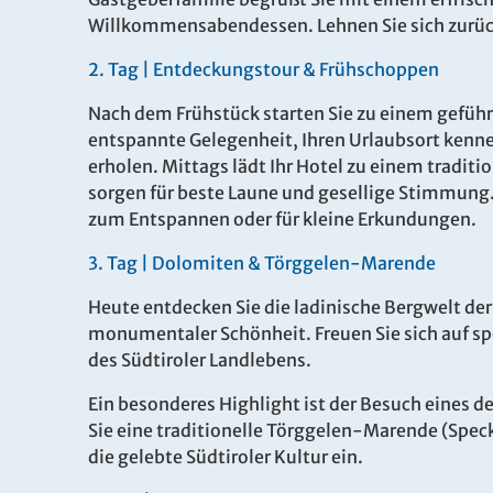
Willkommensabendessen. Lehnen Sie sich zurück
2.
Tag |
Entdeckungstour & Frühschoppen
Nach dem Frühstück starten Sie zu einem geführ
entspannte Gelegenheit, Ihren Urlaubsort kenne
erholen. Mittags lädt Ihr Hotel zu einem tradit
sorgen für beste Laune und gesellige Stimmung.
September
zum Entspannen oder für kleine Erkundungen.
Dauer
Zeitraum
3.
Tag |
Dolomiten & Törggelen-Marende
6 Tage
Sa. 12.09. 
Heute entdecken Sie die ladinische Bergwelt d
17.09.202
monumentaler Schönheit. Freuen Sie sich auf s
des Südtiroler Landlebens.
Ein besonderes Highlight ist der Besuch eines d
6 Tage
Sa. 12.09. 
Sie eine traditionelle Törggelen-Marende (Speck
17.09.202
die gelebte Südtiroler Kultur ein.