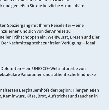
 und genießen Sie die herzliche Atmosphäre.
ten Spaziergang mit Ihrem Reiseleiter – eine
nzulernen und sich von der Anreise zu
ionellen Frühschoppen ein: Weißwurst, Brezen und Bier
 Der Nachmittag steht zur freien Verfügung – ideal
Leistung
Pre
- Do.
Doppelzimmer mit Bad
er Dolomiten – ein UNESCO-Weltnaturerbe von
ab
6
oder DU/WC
pektakuläre Panoramen und authentische Eindrücke
Belegung: 2 Personen
inkl. HP
er ältesten Bergbauernhöfe der Region: Hier genießen
- Do.
Einzelzimmer mit Bad
ab
, Kaminwurz, Käse, Brot, Aufstriche) und tauchen in
6
oder DU/WC
Belegung: 1 Person
inkl. HP