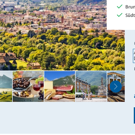
Brun
Südt