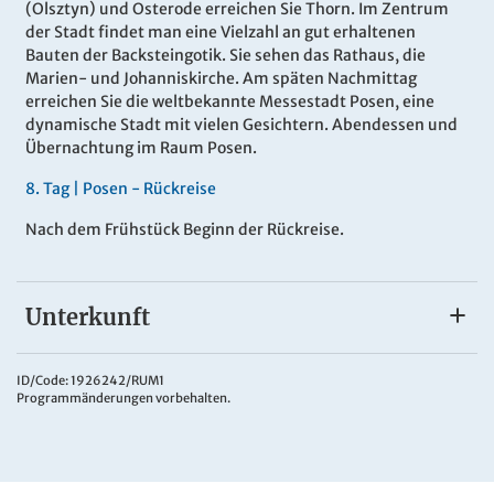
(Olsztyn) und Osterode erreichen Sie Thorn. Im Zentrum
der Stadt findet man eine Vielzahl an gut erhaltenen
Bauten der Backsteingotik. Sie sehen das Rathaus, die
Marien- und Johanniskirche. Am späten Nachmittag
erreichen Sie die weltbekannte Messestadt Posen, eine
dynamische Stadt mit vielen Gesichtern. Abendessen und
Übernachtung im Raum Posen.
8.
Tag |
Posen - Rückreise
Nach dem Frühstück Beginn der Rückreise.
Unterkunft
Sehr gute Mittelklassehotels
Sie wohnen durchgehend in sehr guten Mittelklassehotels
ID/Code: 1926242/RUM1
Programmänderungen vorbehalten.
mit Bad oder DU/WC, Telefon und TV.