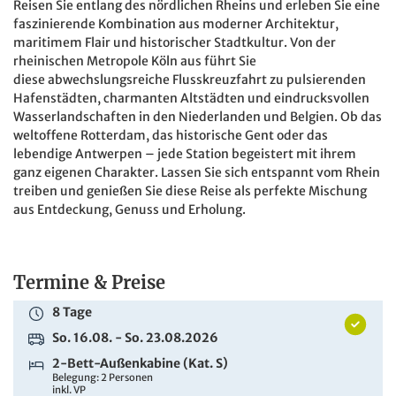
Reisen Sie entlang des nördlichen Rheins und erleben Sie eine
2.055 €
ab
faszinierende Kombination aus moderner Architektur,
maritimem Flair und historischer Stadtkultur. Von der
ZUR BUCHUNG
rheinischen Metropole Köln aus führt Sie
diese abwechslungsreiche Flusskreuzfahrt zu pulsierenden
8 Tage
Hafenstädten, charmanten Altstädten und eindrucksvollen
So. 16.08. - So. 23.08.2026
Wasserlandschaften in den Niederlanden und Belgien. Ob das
weltoffene Rotterdam, das historische Gent oder das
2-Bett-Außenkabine (Kat. A) zur Alleinbenutzung
lebendige Antwerpen – jede Station begeistert mit ihrem
Belegung: 1 Person
inkl. VP
ganz eigenen Charakter. Lassen Sie sich entspannt vom Rhein
treiben und genießen Sie diese Reise als perfekte Mischung
2.345 €
aus Entdeckung, Genuss und Erholung.
ab
ZUR BUCHUNG
Termine & Preise
8 Tage
So. 16.08. - So. 23.08.2026
8 Tage
2-Bett-Außenkabine franz. Balkon (Kat. C) zur
So. 16.08. - So. 23.08.2026
Alleinbenutzung
2-Bett-Außenkabine (Kat. S)
Belegung: 1 Person
Belegung: 2 Personen
inkl. VP
inkl. VP