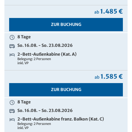
2.875 €
ab
1.485 €
ab
ZUR BUCHUNG
ZUR BUCHUNG
8 Tage
8 Tage
So. 16.08. - So. 23.08.2026
So. 16.08. - So. 23.08.2026
2-Bett-Außenkabine (Kat. D) zur Alleinbenutzung
2-Bett-Außenkabine (Kat. A)
Belegung: 1 Person
Belegung: 2 Personen
inkl. VP
inkl. VP
3.075 €
ab
1.585 €
ab
ZUR BUCHUNG
ZUR BUCHUNG
8 Tage
So. 16.08. - So. 23.08.2026
2-Bett-Außenkabine franz. Balkon (Kat. C)
Belegung: 2 Personen
inkl. VP