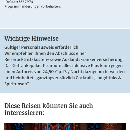
Das moderne, komfortable Schiff überzeugt mit
ID/Code: 3867974
Programmänderungen vorbehalten.
großzügigen Kabinen, stilvollen öffentlichen Bereichen,
einem Wellness- und Fitnessbereich sowie einem
Sonnendeck mit Pool. Kulinarisch genießen Gäste
abwechslungsreiche Buffets mit Live-Cooking und einer
großen Auswahl an Getränken – ideal für genussvolle und
Wichtige Hinweise
erholsame Tage auf dem Rhein.
Gültiger Personalausweis erforderlich!
Wir empfehlen Ihnen den Abschluss einer
Reiserücktrittskosten- sowie Auslandskrankenversicherung!
Das Getränkepaket Premium alles inklusive Plus kann gegen
einen Aufpreis von 24,50 € p. P. / Nacht dazugebucht werden
und beinhaltet „ganztags zusätzlich Cocktails, Longdrinks &
Spirituosen“.
Diese Reisen könnten Sie auch
interessieren:
Genussmomente mit A-ROSA