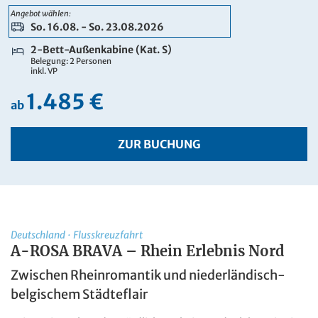
1.585 €
Angebot wählen:
ab
So. 16.08. - So. 23.08.2026
ZUR BUCHUNG
2-Bett-Außenkabine (Kat. S)
Belegung: 2 Personen
inkl. VP
8 Tage
1.485 €
So. 16.08. - So. 23.08.2026
ab
2-Bett-Außenkabine franz. Balkon (Kat. C)
Belegung: 2 Personen
inkl. VP
ZUR BUCHUNG
1.955 €
ab
ZUR BUCHUNG
8 Tage
Deutschland
·
Flusskreuzfahrt
A-ROSA BRAVA – Rhein Erlebnis Nord
So. 16.08. - So. 23.08.2026
Zwischen Rheinromantik und niederländisch-
2-Bett Außen (Kat. D) Außen mit frz. Balkon
Belegung: 2 Personen
belgischem Städteflair
inkl. VP