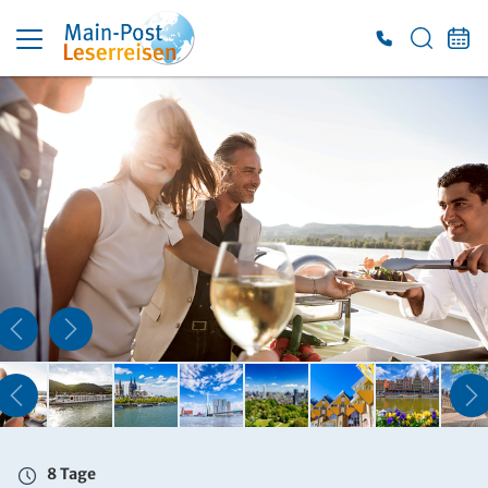
8 Tage
So. 16.08. - So. 23.08.2026
2-Bett-Außenkabine (Kat. S)
Belegung: 2 Personen
inkl. VP
1.485 €
ab
ZUR BUCHUNG
8 Tage
So. 16.08. - So. 23.08.2026
2-Bett-Außenkabine (Kat. A)
Belegung: 2 Personen
inkl. VP
8 Tage