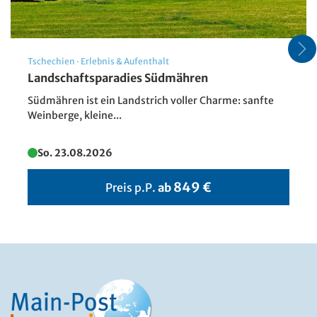
Tschechien
·
Erlebnis & Aufenthalt
Großer Arbersee im Bayerischen
Landschaftsparadies Südmähren
Wald, Deutschland
Südmähren ist ein Landstrich voller Charme: sanfte
© mojolo - stock.adobe.com
Weinberge, kleine...
So. 23.08.2026
849 €
Preis p.P.
ab