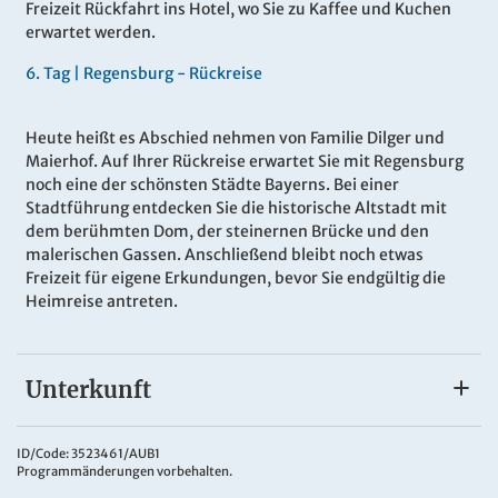
Freizeit Rückfahrt ins Hotel, wo Sie zu Kaffee und Kuchen
erwartet werden.
6.
Tag |
Regensburg - Rückreise
Heute heißt es Abschied nehmen von Familie Dilger und
Maierhof. Auf Ihrer Rückreise erwartet Sie mit Regensburg
noch eine der schönsten Städte Bayerns. Bei einer
Stadtführung entdecken Sie die historische Altstadt mit
dem berühmten Dom, der steinernen Brücke und den
malerischen Gassen. Anschließend bleibt noch etwas
Freizeit für eigene Erkundungen, bevor Sie endgültig die
Heimreise antreten.
Unterkunft
Hotel-Gasthof Dilger
Im familiär geführten
Hotel-Gasthof Dilger
im idyllischen
ID/Code: 3523461/AUB1
Programmänderungen vorbehalten.
Maierhof bei Rattenberg erleben Sie bayerische