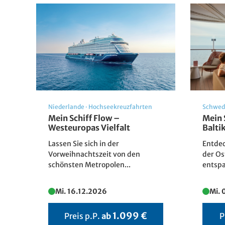
Niederlande
·
Hochseekreuzfahrten
Schwe
Mein Schiff Flow –
Mein 
Westeuropas Vielfalt
Balt
Lassen Sie sich in der
Entdec
Vorweihnachtszeit von den
der Os
schönsten Metropolen...
entspa
Mi. 16.12.2026
Mi.
1.099 €
Preis p.P.
ab
P