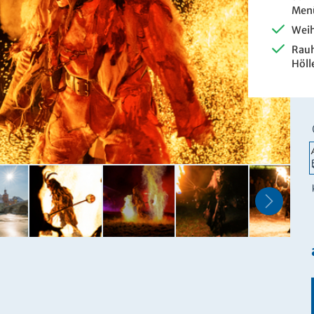
Men
Weih
Rauh
Höll