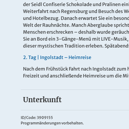
2 Tage
Sa. 05.12. 
der Seidl Confiserie Schokolade und Pralinen ei
06.12.202
Weiterfahrt nach Regensburg und Besuch des W
und Hotelbezug. Danach erwartet Sie ein besonde
Welt der Rauhnächte. Manch Aberglaube spricht 
2 Tage
Sa. 05.12. 
Menschen erschrecken – deshalb wurde geräuche
06.12.202
Sie an Bord ein 3-Gänge-Menü mit LIVE-Musik, b
dieser mystischen Tradition erleben. Spätabend
2.
Tag |
Ingolstadt – Heimreise
Nach dem Frühstück Fahrt nach Ingolstadt zum h
Freizeit und anschließende Heimreise um die Mi
Unterkunft
Ihr Hotel
Das zentral gelegene
Dormero
Hotel Kelheim
üb
ID/Code: 3909155
Programmänderungen vorbehalten.
Zimmer sind ausgestattet mit kostenfreiem WLAN