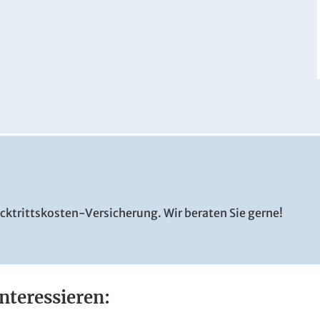
ls / Pressebild
© DORMERO Hotels / Pressebild
cktrittskosten-Versicherung. Wir beraten Sie gerne!
nteressieren: