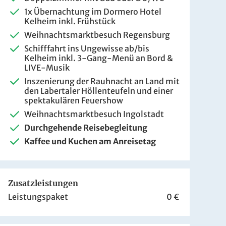
289 €
ZUR BUCHUNG
1x Übernachtung im Dormero Hotel
Kelheim inkl. Frühstück
Weihnachtsmarktbesuch Regensburg
Schifffahrt ins Ungewisse ab/bis
329 €
Kelheim inkl.
3-Gang-Menü an Bord &
ZUR BUCHUNG
LIVE-Musik
Inszenierung der Rauhnacht an Land mit
den Labertaler Höllenteufeln und einer
spektakulären Feuershow
Weihnachtsmarktbesuch Ingolstadt
Durchgehende Reisebegleitung
Kaffee und Kuchen am Anreisetag
Zusatzleistungen
Leistungspaket
0 €