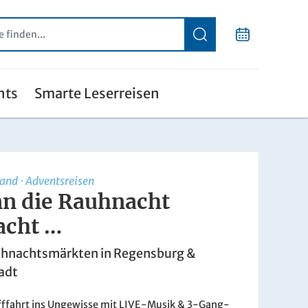
nts
Smarte Leserreisen
land
·
Adventsreisen
n die Rauhnacht
acht …
ihnachtsmärkten in Regensburg &
adt
fffahrt ins Ungewisse mit LIVE-Musik & 3-Gang-