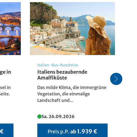
Italien
·
Bus-Rundreise
Fr
ge in
Italiens bezaubernde
Sü
Amalfiküste
Fr
sel in
Das milde Klima, die immergrüne
Si
eite.
Vegetation, die einmalige
Landschaft und...
Sa. 26.09.2026
 €
1.939 €
Preis p.P.
ab