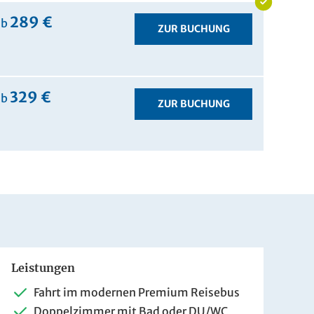
289 €
ab
ZUR BUCHUNG
329 €
ab
ZUR BUCHUNG
Leistungen
is pro Person
Fahrt im modernen Premium Reisebus
Doppelzimmer mit Bad oder DU/WC