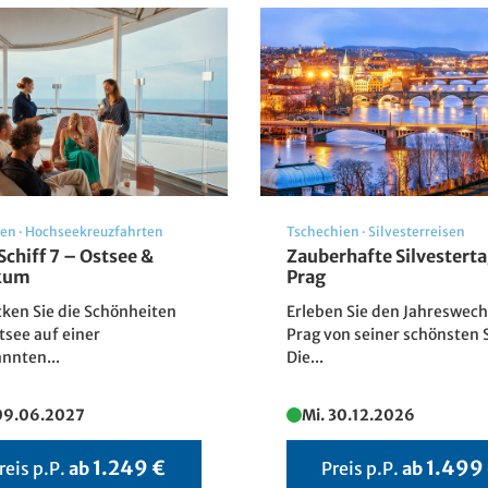
den
·
Hochseekreuzfahrten
Tschechien
·
Silvesterreisen
Die Rauhnacht – der Krampus zieht durch die Dunkelheit
Schiff 7 – Ostsee &
Zauberhafte Silvesterta
Michael Straubinger
ikum
Prag
ken Sie die Schönheiten
Erleben Sie den Jahreswech
tsee auf einer
Prag von seiner schönsten S
nnten...
Die...
 09.06.2027
Mi. 30.12.2026
1.249 €
1.499
reis p.P.
ab
Preis p.P.
ab