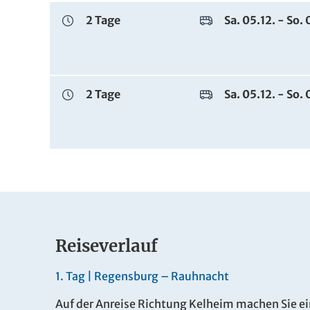
2 Tage
Sa. 05.12. - So.
2 Tage
Sa. 05.12. - So.
Dezember
Reiseverlauf
Dauer
Zeitraum
1.
Tag |
Regensburg – Rauhnacht
Auf der Anreise Richtung Kelheim machen Sie ein