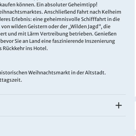
- So.
Doppelzimmer mit Bad
ab
nkaufen können. Ein absoluter Geheimtipp!
6
oder DU/WC
eihnachtsmarktes. Anschließend Fahrt nach Kelheim
Belegung: 2 Personen
inkl. LA
res Erlebnis: eine geheimnisvolle Schifffahrt in die
von wilden Geistern oder der „Wilden Jagd“, die
- So.
Einzelzimmer mit Bad
rt und mit Lärm Vertreibung betrieben. Genießen
ab
6
oder DU/WC
evor Sie an Land eine faszinierende Inszenierung
Belegung: 1 Person
s Rückkehr ins Hotel.
inkl. LA
istorischen Weihnachtsmarkt in der Altstadt.
ttagszeit.
erzeugt mit Komfort in stilvollem Ambiente. Die
, Kosmetikartikeln, Flatscreen TV, Fön und Safe.