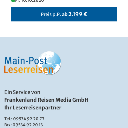
Fr. 16.10.2026
Andrè Rieu – Weihnachtskonzert
©André Rieu Productions
2.199 €
Preis p.P.
ab
Ein Service von
Frankenland Reisen Media GmbH
Ihr Leserreisenpartner
Tel.:
09534 92 20 77
Fax: 09534 92 20 13