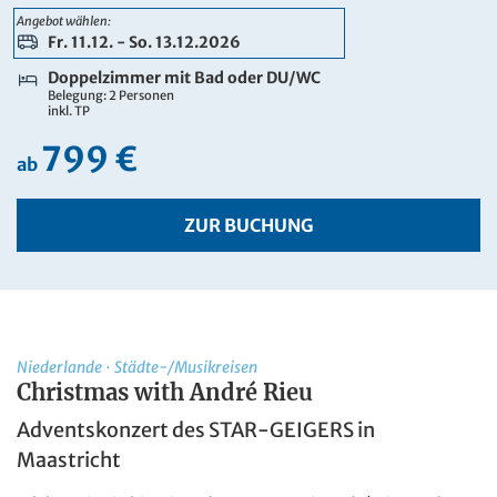
959 €
Angebot wählen:
ab
Fr. 11.12. - So. 13.12.2026
ZUR BUCHUNG
Doppelzimmer mit Bad oder DU/WC
Belegung: 2 Personen
inkl. TP
799 €
ab
ZUR BUCHUNG
Niederlande
·
Städte-/Musikreisen
Christmas with André Rieu
Adventskonzert des STAR-GEIGERS in
Maastricht