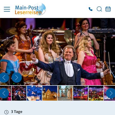
3 Tage
Fr. 11.12. - So. 13.12.2026
Doppelzimmer mit Bad oder DU/WC
Belegung: 2 Personen
inkl. TP
799 €
ab
ZUR BUCHUNG
3 Tage
Fr. 11.12. - So. 13.12.2026
Einzelzimmer mit Bad oder DU/WC
Belegung: 1 Person
inkl. TP
3 Tage