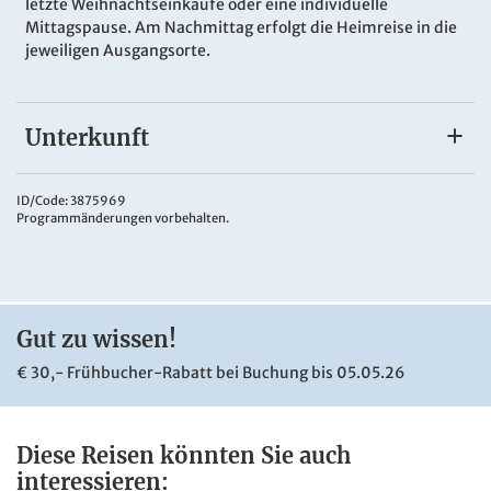
letzte Weihnachtseinkäufe oder eine individuelle
Mittagspause. Am Nachmittag erfolgt die Heimreise in die
jeweiligen Ausgangsorte.
Unterkunft
Ihr Hotel
Das
Park Inn By Radisson Hasselt
liegt ca. 200 m vom
ID/Code: 3875969
Programmänderungen vorbehalten.
Marktplatz von Hasselt entfernt. Freuen Sie sich auf
klimatisierte Zimmer und kostenfreies WLAN in der
gesamten Unterkunft. Das Haus verfügt über eine Bar, 94
farbenfrohe Zimmer mit Flachbild-TV, ein eigenes Bad mit
Pflegeprodukten und ein Haartrockner sorgen für einen
Gut zu wissen!
angenehmen Aufenthalt.
€ 30,- Frühbucher-Rabatt bei Buchung bis 05.05.26
Diese Reisen könnten Sie auch
interessieren: