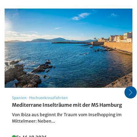
© Park Inn by Radisson
© Pa
Spanien
·
Hochseekreuzfahrten
Mediterrane Inselträume mit der MS Hamburg
Von Ibiza aus beginnt Ihr Traum vom Inselhopping im
Mittelmeer: Neben...