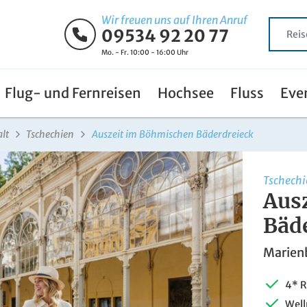
Wir freuen uns auf Ihren Anruf
09534 92 20 77
Mo. - Fr. 10:00 - 16:00 Uhr
Flug- und Fernreisen
Hochsee
Fluss
Eve
lt
Tschechien
Auszeit im Böhmischen Bäderdreieck
Tschechi
Aus
Bäd
Marien
4* R
Well