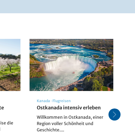
Kanada
·
Flugreisen
Fr
te
Ostkanada intensiv erleben
Un
Ku
Willkommen in Ostkanada, einer
ise die
Er
Region voller Schönheit und
d
Ku
Geschichte....