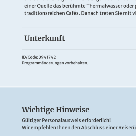
einer Quelle das berühmte Thermalwasser oder 
traditionsreichen Cafés. Danach treten Sie mit 
Unterkunft
Ihr Hotel
Das
4* Resort Reitenberger
befindet sich direk
ID/Code: 3941742
Programmänderungen vorbehalten.
der berühmten Kolonnade entfernt. Die komfort
DU/WC, TV, WLAN und weitere Annehmlichkeiten
im hoteleigenen Wellnessbereich mit Schwimm
Sie erholsame Tage im traditionsreichen Kurort.
Wichtige Hinweise
Gültiger Personalausweis erforderlich!
Wir empfehlen Ihnen den Abschluss einer Reiser