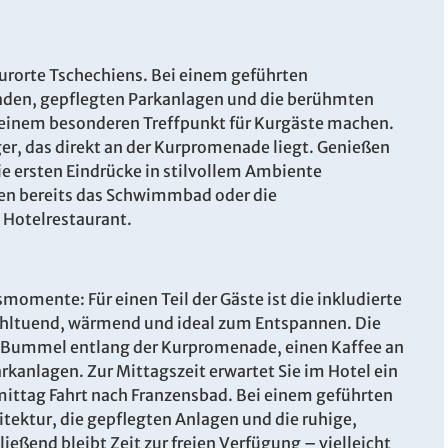
urorte Tschechiens. Bei einem geführten
aden, gepflegten Parkanlagen und die berühmten
u einem besonderen Treffpunkt für Kurgäste machen.
r, das direkt an der Kurpromenade liegt. Genießen
ie ersten Eindrücke in stilvollem Ambiente
Leistung
Pre
en bereits das Schwimmbad oder die
Hotelrestaurant.
 - Do.
Doppelzimmer mit Bad
ab
6
oder DU/WC
Belegung: 2 Personen
inkl. LA
momente: Für einen Teil der Gäste ist die inkludierte
ohltuend, wärmend und ideal zum Entspannen. Die
 - Do.
Einzelzimmer mit Bad
ab
nen Bummel entlang der Kurpromenade, einen Kaffee an
6
oder DU/WC
kanlagen. Zur Mittagszeit erwartet Sie im Hotel ein
Belegung: 1 Person
inkl. LA
mittag Fahrt nach Franzensbad. Bei einem geführten
ektur, die gepflegten Anlagen und die ruhige,
 - Do.
Doppelzimmer zur
ßend bleibt Zeit zur freien Verfügung – vielleicht
ab