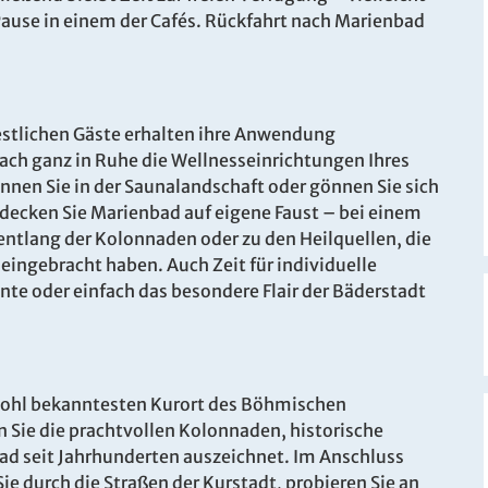
6
Alleinbenutzung mit Bad
Pause in einem der Cafés. Rückfahrt nach Marienbad
oder DU/WC
Belegung: 1 Person
inkl. LA
estlichen Gäste erhalten ihre Anwendung
nach ganz in Ruhe die Wellnesseinrichtungen Ihres
nen Sie in der Saunalandschaft oder gönnen Sie sich
tdecken Sie Marienbad auf eigene Faust – bei einem
entlang der Kolonnaden oder zu den Heilquellen, die
 eingebracht haben. Auch Zeit für individuelle
e oder einfach das besondere Flair der Bäderstadt
wohl bekanntesten Kurort des Böhmischen
 Sie die prachtvollen Kolonnaden, historische
ad seit Jahrhunderten auszeichnet. Im Anschluss
ie durch die Straßen der Kurstadt, probieren Sie an