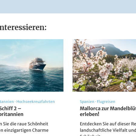
nteressieren:
© Reitenberger Spa Medical
Spaziergang entlang der Kolonnaden im Kurort Marienbad
Oldřich Hrb / Czechia Digital Media Library
 Spa Medical
© Reitenberger Spa Medical
itannien
·
Hochseekreuzfahrten
Spanien
·
Flugreisen
Schiff 2 –
Mallorca zur Mandelblü
ritannien
erleben!
n Sie die raue Schönheit
Entdecken Sie auf dieser Re
n einzigartigen Charme
landschaftliche Vielfalt un