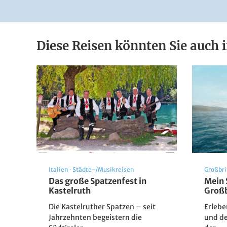
Diese Reisen könnten Sie auch i
© Reitenberger
Italien
·
Städte-/Musikreisen
Großbr
Das große Spatzenfest in
Mein 
Kastelruth
Großb
Die Kastelruther Spatzen – seit
Erlebe
Jahrzehnten begeistern die
und de