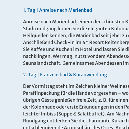
1.
Tag |
Anreise nach Marienbad
Anreise nach Marienbad, einem der schönsten K
Stadtrundgang lernen Sie die eleganten Kolonn
Heilquellen kennen, die Marienbad seit jeher z
November
Anschließend Check-in im 4* Resort Reitenberge
Sie Kaffee und Kuchen im Hotel und lassen Sie d
Dauer
Zeitraum
nachklingen. Wer mag, nutzt vor dem Abendess
Saunalandschaft. Gemeinsames Abendessen im 
4 Tage
Mo. 09.11.
12.11.202
2.
Tag |
Franzensbad & Kuranwendung
Der Vormittag steht im Zeichen kleiner Wellness
Paraffinpackung für die Hände vorgesehen – w
4 Tage
Mo. 09.11.
übrigen Gäste genießen freie Zeit, z. B. für ei
12.11.202
der Kolonnade oder erste Erkundungen in den Par
leichter Imbiss (Suppe & Salatbuffet). Am Nach
Rundgang entdecken Sie die charmante Kurarchit
4 Tage
Mo. 09.11.
entschleunigende Atmosphäre des Ortes. Anschlie