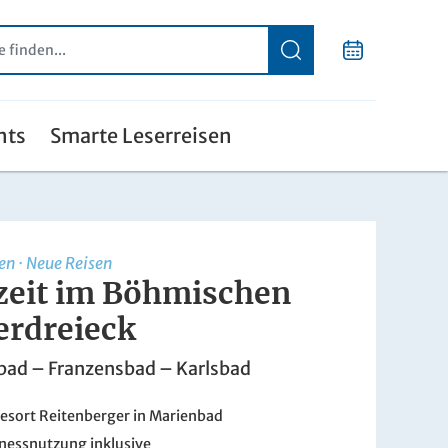
nts
Smarte Leserreisen
en
·
Neue Reisen
zeit im Böhmischen
erdreieck
bad – Franzensbad – Karlsbad
esort Reitenberger in Marienbad
nessnutzung inklusive