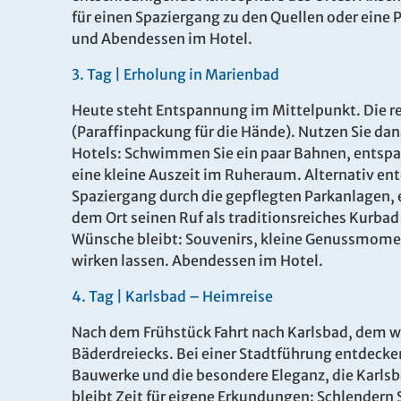
12.11.202
für einen Spaziergang zu den Quellen oder eine 
und Abendessen im Hotel.
3.
Tag |
Erholung in Marienbad
Heute steht Entspannung im Mittelpunkt. Die r
(Paraffinpackung für die Hände). Nutzen Sie da
Hotels: Schwimmen Sie ein paar Bahnen, entspan
eine kleine Auszeit im Ruheraum. Alternativ en
Spaziergang durch die gepflegten Parkanlagen, 
dem Ort seinen Ruf als traditionsreiches Kurbad
Wünsche bleibt: Souvenirs, kleine Genussmoment
wirken lassen. Abendessen im Hotel.
4.
Tag |
Karlsbad – Heimreise
Nach dem Frühstück Fahrt nach Karlsbad, dem 
Bäderdreiecks. Bei einer Stadtführung entdecken
Bauwerke und die besondere Eleganz, die Karlsb
bleibt Zeit für eigene Erkundungen: Schlendern S