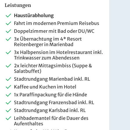
Leistungen
Haustürabholung
Fahrt im modernen Premium Reisebus
Doppelzimmer mit Bad oder DU/WC
3x Übernachtung im 4* Resort
Reitenberger in Marienbad
is pro Person
3x Halbpension im Hotelrestaurant inkl.
Trinkwasser zum Abendessen
599 €
2x leichter Mittagsimbiss (Suppe &
ZUR BUCHUNG
Salatbuffet)
Stadtrundgang Marienbad inkl. RL
Kaffee und Kuchen im Hotel
1x Paraffinpackung für die Hände
659 €
ZUR BUCHUNG
Stadtrundgang Franzensbad inkl. RL
Stadtrundgang Karlsbad inkl. RL
Leihbademantel für die Dauer des
Aufenthaltes
689 €