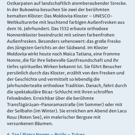
Ostkarpaten auf landschaftlich atemberaubender Strecke.
In der Bukowina besuchen Sie zwei der berühmten
bemalten Klöster: Das Moldovița Kloster – UNESCO-
Weltkulturerbe mit leuchtend farbigen Außenfresken aus
dem 16. Jahrhundert. Das 1532 erbaute orthodoxe
Nonnenkloster beeindruckt mit seinen farbenfrohen
Außenfresken. Besonders sehenswert: das große Fresko
des Jüngsten Gerichts an der Südwand. Im Kloster
Moldovița wirkt heute noch Maica Tatiana, eine fromme
Nonne, die für ihre liebevolle Gastfreundschaft und ihr
tiefes spirituelles Wirken bekannt ist. Sie führt Besucher
persönlich durch das Kloster, erzählt von den Fresken und
der Geschichte und vermittelt so lebendig die
jahrhundertealte orthodoxe Tradition. Danach, Fahrt durch
die spektakuläre Bicaz-Schlucht mit ihren schroffen
Felswänden. Erreichbar über die berühmte
Transfăgărășan-Panoramastraße (im Sommer) oder mit
der Seilbahn (im Winter). Sie erreichen am Abend den Lacu
Roșu (Roten See), ein malerischer Bergsee mit
versunkenen Bäumen.
6.
Tag |
Piatra Neamț – Brăila – Tulcea