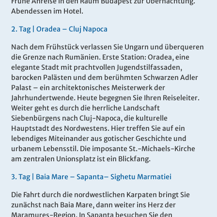
Frühe Anreise in den Raum Budapest zur Übernachtung.
Abendessen im Hotel.
2.
Tag |
Oradea – Cluj Napoca
Nach dem Frühstück verlassen Sie Ungarn und überqueren
die Grenze nach Rumänien. Erste Station: Oradea, eine
elegante Stadt mit prachtvollen Jugendstilfassaden,
barocken Palästen und dem berühmten Schwarzen Adler
Palast – ein architektonisches Meisterwerk der
Jahrhundertwende. Heute begegnen Sie Ihren Reiseleiter.
Weiter geht es durch die herrliche Landschaft
Siebenbürgens nach Cluj-Napoca, die kulturelle
Hauptstadt des Nordwestens. Hier treffen Sie auf ein
lebendiges Miteinander aus gotischer Geschichte und
urbanem Lebensstil. Die imposante St.-Michaels-Kirche
am zentralen Unionsplatz ist ein Blickfang.
3.
Tag |
Baia Mare – Sapanta– Sighetu Marmatiei
Die Fahrt durch die nordwestlichen Karpaten bringt Sie
zunächst nach Baia Mare, dann weiter ins Herz der
Maramures-Region. In Sapanta besuchen Sie den