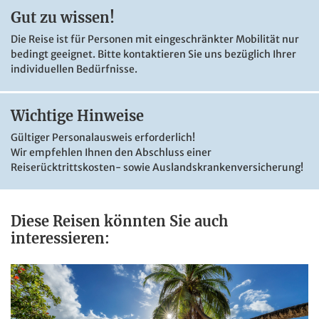
Programm
, darunter ein festliches Abendessen in
Gut zu wissen!
Rumänien.
Die Reise ist für Personen mit eingeschränkter Mobilität nur
bedingt geeignet. Bitte kontaktieren Sie uns bezüglich Ihrer
individuellen Bedürfnisse.
Wichtige Hinweise
Gültiger Personalausweis erforderlich!
Piața Unirii in Bukarest
Wir empfehlen Ihnen den Abschluss einer
Reiserücktrittskosten- sowie Auslandskrankenversicherung!
©twindesigner - stock.adobe.com
Diese Reisen könnten Sie auch
interessieren: