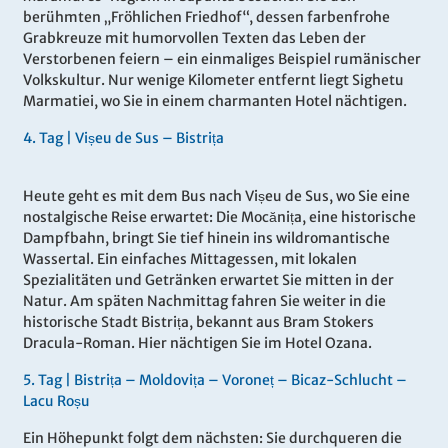
berühmten „Fröhlichen Friedhof“, dessen farbenfrohe
Grabkreuze mit humorvollen Texten das Leben der
Verstorbenen feiern – ein einmaliges Beispiel rumänischer
Volkskultur. Nur wenige Kilometer entfernt liegt Sighetu
Marmatiei, wo Sie in einem charmanten Hotel nächtigen.
4.
Tag |
Vișeu de Sus – Bistrița
Heute geht es mit dem Bus nach Vișeu de Sus, wo Sie eine
nostalgische Reise erwartet: Die Mocănița, eine historische
Dampfbahn, bringt Sie tief hinein ins wildromantische
Wassertal. Ein einfaches Mittagessen, mit lokalen
Spezialitäten und Getränken erwartet Sie mitten in der
Natur. Am späten Nachmittag fahren Sie weiter in die
historische Stadt Bistrița, bekannt aus Bram Stokers
Dracula-Roman. Hier nächtigen Sie im Hotel Ozana.
5.
Tag |
Bistrița – Moldovița – Voroneț – Bicaz-Schlucht –
Lacu Roșu
Ein Höhepunkt folgt dem nächsten: Sie durchqueren die