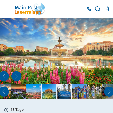
13 Tage
Sa. 22.08. - Do. 03.09.2026
Doppelzimmer mit Bad oder DU/WC
Belegung: 2 Personen
inkl. LA
2.399 €
ab
ZUR BUCHUNG
13 Tage
Sa. 22.08. - Do. 03.09.2026
Einzelzimmer mit Bad oder DU/WC
Belegung: 1 Person
inkl. LA
13 Tage