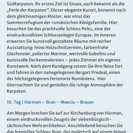
Südkarpaten. Ihr erstes Ziel ist Sinaia, auch bekannt als die
„Perle der Karpaten“. Dieser elegante Kurort, benannt nach
dem gleichnamigen Kloster, war einst das
Sommerrefugium der rumänischen Königsfamilie. Hier
besuchen Sie das prachtvolle Schloss Peleș, eine der
eindrucksvollsten Schlossanlagen Europas. Im Inneren
erwarten Sie kunstvoll gestaltete Räume mit reicher
Ausstattung: feine Holzschnitzereien, farbenfrohe
Glasfenster, polierter Marmor, wertvolle Gobelins und
kunstvolle Deckenmalereien – jedes Zimmer ein eigenes
Kunstwerk. Nach dem Rundgang setzen Sie Ihre Reise fort
und fahren in den nahegelegenen Bergort Predeal, einen
der höchstgelegenen Ferienorte Rumäniens. Hier
übernachten Sie und genießen die ruhige Atmosphäre der
Karpaten.
10
.
Tag |
Hărman – Bran – Moeciu – Brașov
Am Morgen brechen Sie auf zur Kirchenburg von Hărman,
einem eindrucksvollen Zeugnis der siebenbürgisch-
sächsischen Wehrarchitektur. Anschließend besuchen Sie
das legendäre Schloss Bran, das malerisch auf einem Felsen