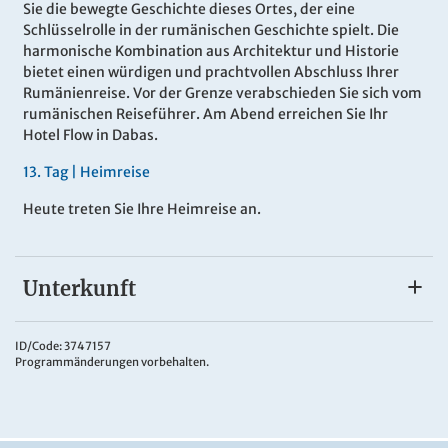
Sie die bewegte Geschichte dieses Ortes, der eine
Schlüsselrolle in der rumänischen Geschichte spielt. Die
harmonische Kombination aus Architektur und Historie
bietet einen würdigen und prachtvollen Abschluss Ihrer
Rumänienreise. Vor der Grenze verabschieden Sie sich vom
rumänischen Reiseführer. Am Abend erreichen Sie Ihr
Hotel Flow in Dabas.
13.
Tag |
Heimreise
Heute treten Sie Ihre Heimreise an.
Unterkunft
Ihre Hotels
Während der Reise übernachten Sie in
guten
ID/Code: 3747157
Programmänderungen vorbehalten.
Mittelklassehotels
entlang der Route – in Budapest, Baia
Mare, Bistrita, Tulcea, Brasov, Sibiu sowie im Raum Dabas.
Alle Zimmer verfügen über Bad oder DU/WC. Die
Unterkünfte bieten ein
Frühstück
und
Abendessen gemäß