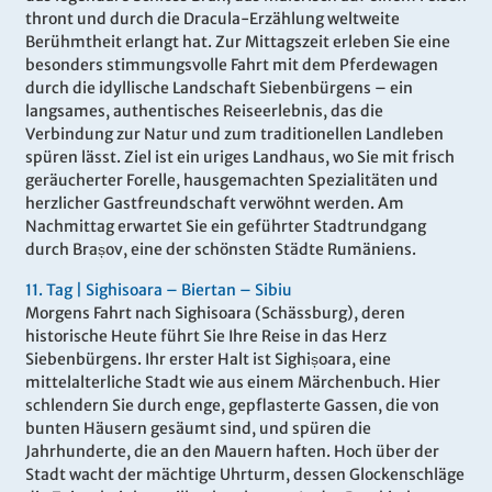
thront und durch die Dracula-Erzählung weltweite
Berühmtheit erlangt hat. Zur Mittagszeit erleben Sie eine
besonders stimmungsvolle Fahrt mit dem Pferdewagen
durch die idyllische Landschaft Siebenbürgens – ein
langsames, authentisches Reiseerlebnis, das die
Verbindung zur Natur und zum traditionellen Landleben
spüren lässt. Ziel ist ein uriges Landhaus, wo Sie mit frisch
geräucherter Forelle, hausgemachten Spezialitäten und
herzlicher Gastfreundschaft verwöhnt werden. Am
Nachmittag erwartet Sie ein geführter Stadtrundgang
durch Brașov, eine der schönsten Städte Rumäniens.
11.
Tag |
Sighisoara – Biertan – Sibiu
Morgens Fahrt nach Sighisoara (Schässburg), deren
historische Heute führt Sie Ihre Reise in das Herz
Siebenbürgens. Ihr erster Halt ist Sighișoara, eine
mittelalterliche Stadt wie aus einem Märchenbuch. Hier
schlendern Sie durch enge, gepflasterte Gassen, die von
bunten Häusern gesäumt sind, und spüren die
Jahrhunderte, die an den Mauern haften. Hoch über der
Stadt wacht der mächtige Uhrturm, dessen Glockenschläge