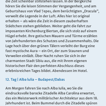
die Zeit scheinbar stillstehen lassen. In der Bergkirche
hören Sie die leisen
Stimmen der Vergangenheit, und am
Geburtshaus von Vlad Țepeș, dem berüchtigten „Dracula“,
verweilt die Legende in der Luft. Alles hier ist original
erhalten – als wäre die Zeit in diesem zauberhaften
Städtchen stehen geblieben. Weiter geht die Fahrt zur
imposanten Kirchenburg Biertan, die sich stolz auf einem
Hügel erhebt. Ihre gotischen Mauern und Türme erzählen
von Jahrhunderten des Schutzes und Zusammenhalts. Die
Lage hoch über den grünen Tälern verleiht der Burg eine
fast mystische Aura – ein Ort, der zum Staunen und
Verweilen einlädt. Über Nacht ruhen Sie sich in der
charmanten Stadt Sibiu aus, die mit ihrem eigenen
historischen Flair den perfekten Abschluss dieses
erlebnisreichen Tages bildet. Abendessen im Hotel.
12.
Tag |
Alba lulia – Budapest/Dabas
Am Morgen fahren Sie nach Alba Iulia, wo Sie die
eindrucksvolle barocke Zitadelle Alba Carolina erwartet,
das ein Meisterwerk militärischer Architektur aus dem 18.
Jahrhundert ist. Beim Bummel durch die Zitadelle spüren