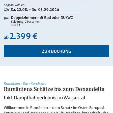
2.649 €
Angebot wählen:
ab
Sa. 22.08. - Do. 03.09.2026
ZUR BUCHUNG
Doppelzimmer mit Bad oder DU/WC
Belegung: 2 Personen
inkl. LA
2.399 €
ab
ZUR BUCHUNG
Rumänien
·
Bus-Rundreise
Rumäniens Schätze bis zum Donaudelta
Inkl. Dampfbahnerlebnis im Wassertal
Willkommen in Rumänien – dem Schatz im Osten Europas!
Kaum ein Land vereint so viele Kulturschätze, landschaftliche