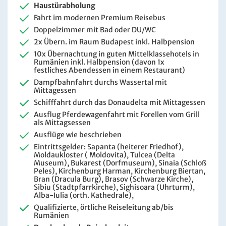
Haustürabholung
Fahrt im modernen Premium Reisebus
Doppelzimmer mit Bad oder DU/WC
2x Übern. im Raum Budapest inkl. Halbpension
10x Übernachtung in guten Mittelklassehotels in
Rumänien inkl. Halbpension (davon 1x
festliches Abendessen in einem Restaurant)
Dampfbahnfahrt durchs Wassertal mit
Mittagessen
Schifffahrt durch das Donaudelta mit Mittagessen
Ausflug Pferdewagenfahrt mit Forellen vom Grill
als Mittagsessen
Ausflüge wie beschrieben
Eintrittsgelder: Sapanta (heiterer Friedhof),
Moldaukloster ( Moldovita), Tulcea (Delta
Museum), Bukarest (Dorfmuseum), Sinaia (Schloß
Peles), Kirchenburg Harman, Kirchenburg Biertan,
Bran (Dracula Burg), Brasov (Schwarze Kirche),
Sibiu (Stadtpfarrkirche), Sighisoara (Uhrturm),
Alba-Iulia (orth. Kathedrale),
Qualifizierte, örtliche Reiseleitung ab/bis
Rumänien