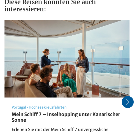
Diese Reisen könnten Sie auch
interessieren:
Bildmaterial: bluedolphinhotel.eu
Bild
Schöne Landschaft von Meteora
mit religiösem Kloster in den
Sommerferien,Griechenland -
Europa
©cristianbalate - stock.adobe.com
Portugal
·
Hochseekreuzfahrten
Mein Schiff 7 – Inselhopping unter Kanarischer
Sonne
Erleben Sie mit der Mein Schiff 7 unvergessliche