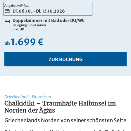
2.099 €
Angebot wählen:
ab
Di. 06.10. - Di. 13.10.2026
ZUR BUCHUNG
Doppelzimmer mit Bad oder DU/WC
Belegung: 2 Personen
inkl. HP
1.699 €
ab
ZUR BUCHUNG
Griechenland
·
Flugreisen
Chalkidiki – Traumhafte Halbinsel im
Norden der Ägäis
Griechenlands Norden von seiner schönsten Seite