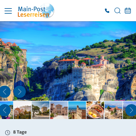
8 Tage
Di. 06.10. - Di. 13.10.2026
Doppelzimmer mit Bad oder DU/WC
Belegung: 2 Personen
inkl. HP
1.699 €
ab
ZUR BUCHUNG
8 Tage
Di. 06.10. - Di. 13.10.2026
Einzelzimmer mit Bad oder DU/WC
Belegung: 1 Person
inkl. HP
8 Tage