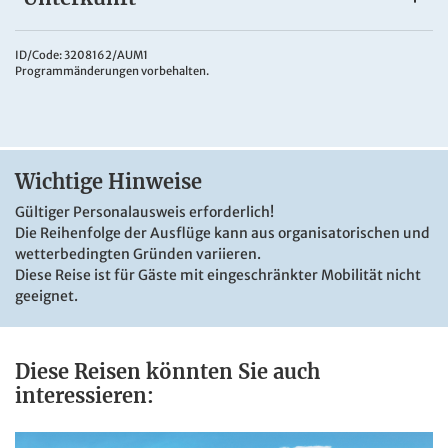
Landhotel Straelener Hof
Das
3*Landhotel Straelener Hof
liegt in Deutschland nahe
ID/Code: 3208162/AUM1
Programmänderungen vorbehalten.
der niederländischen Grenze, optimal für Ihr
Ausflugsprogramm. In die Innenstadt von Straelen sind es
nur wenige Gehminuten. Zur Ausstattung des Hotels
gehören Restaurant, Bar, Lift, Fitnesscenter sowie eine
Sauna. Die komfortablen Zimmer verfügen über Bad mit
Wichtige Hinweise
DU/WC, Fön, TV, Schreibtisch, Telefon, Kühlschrank und
kostenfreies WLAN.
Gültiger Personalausweis erforderlich!
Die Reihenfolge der Ausflüge kann aus organisatorischen und
wetterbedingten Gründen variieren.
Diese Reise ist für Gäste mit eingeschränkter Mobilität nicht
geeignet.
Diese Reisen könnten Sie auch
interessieren: