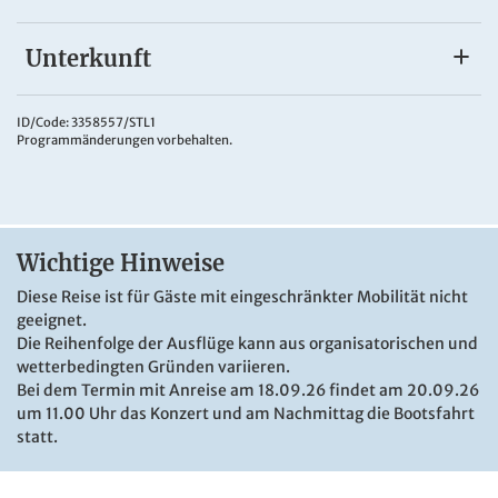
Unterkunft
Radisson Blu
Das
4*Radisson Blu Hotel Leipzig
liegt zentral gegenüber
ID/Code: 3358557/STL1
Programmänderungen vorbehalten.
des Gewandhauses am Augustusplatz. Ein Hotelrestaurant
und eine Bar laden zum Verweilen ein. Ein Lift ist
vorhanden. In den modern eingerichteten Zimmern
befinden sich Bad oder DU/WC, TV, Telefon, Schreibtisch
und Klimaanlage.
Wichtige Hinweise
Diese Reise ist für Gäste mit eingeschränkter Mobilität nicht
geeignet.
Die Reihenfolge der Ausflüge kann aus organisatorischen und
wetterbedingten Gründen variieren.
Bei dem Termin mit Anreise am 18.09.26 findet am 20.09.26
um 11.00 Uhr das Konzert und am Nachmittag die Bootsfahrt
statt.