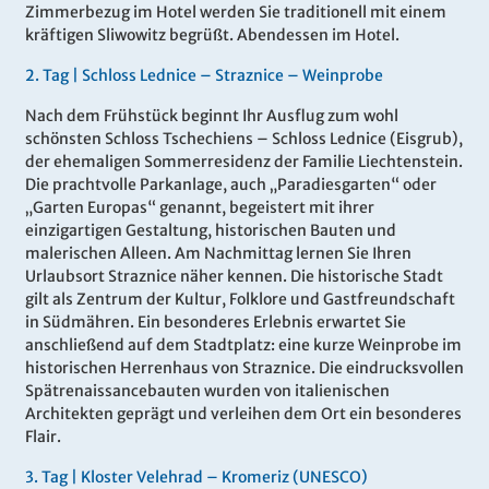
Zimmerbezug im Hotel werden Sie traditionell mit einem
kräftigen Sliwowitz begrüßt. Abendessen im Hotel.
2.
Tag |
Schloss Lednice – Straznice – Weinprobe
Nach dem Frühstück beginnt Ihr Ausflug zum wohl
schönsten Schloss Tschechiens – Schloss Lednice (Eisgrub),
der ehemaligen Sommerresidenz der Familie Liechtenstein.
Die prachtvolle Parkanlage, auch „Paradiesgarten“ oder
„Garten Europas“ genannt, begeistert mit ihrer
einzigartigen Gestaltung, historischen Bauten und
malerischen Alleen. Am Nachmittag lernen Sie Ihren
Urlaubsort Straznice näher kennen. Die historische Stadt
gilt als Zentrum der Kultur, Folklore und Gastfreundschaft
in Südmähren. Ein besonderes Erlebnis erwartet Sie
anschließend auf dem Stadtplatz: eine kurze Weinprobe im
historischen Herrenhaus von Straznice. Die eindrucksvollen
Spätrenaissancebauten wurden von italienischen
Architekten geprägt und verleihen dem Ort ein besonderes
Flair.
3.
Tag |
Kloster Velehrad – Kromeriz (UNESCO)