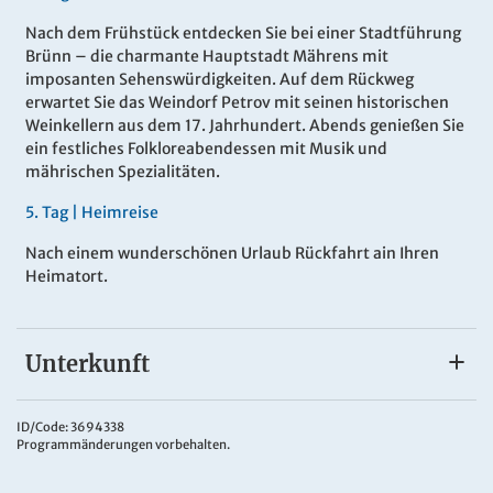
Nach dem Frühstück entdecken Sie bei einer Stadtführung
Brünn – die charmante Hauptstadt Mährens mit
imposanten Sehenswürdigkeiten. Auf dem Rückweg
erwartet Sie das Weindorf Petrov mit seinen historischen
Weinkellern aus dem 17. Jahrhundert. Abends genießen Sie
ein festliches Folkloreabendessen mit Musik und
mährischen Spezialitäten.
5
.
Tag |
Heimreise
Nach einem wunderschönen Urlaub Rückfahrt ain Ihren
Heimatort.
Unterkunft
Ihr Hotel
Sie wohnen im
3* Hotel Straznice
, zentral gelegen in der
ID/Code: 3694338
Programmänderungen vorbehalten.
charmanten Stadt Straznice. Das Haus bietet gemütlich
eingerichtete Zimmer, ein Restaurant mit regionaler Küche