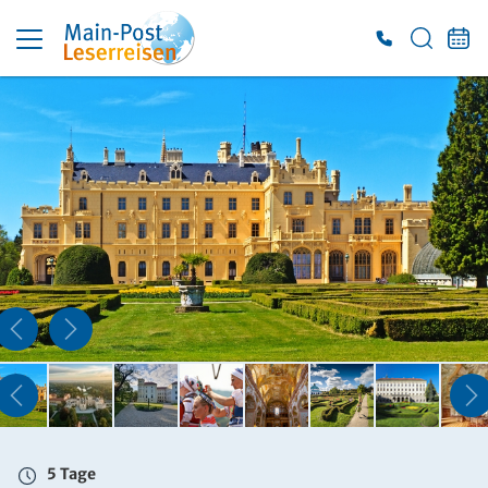
5 Tage
So. 23.08. - Do. 27.08.2026
Doppelzimmer mit Bad oder DU/WC
Belegung: 2 Personen
inkl. LA
849 €
ab
ZUR BUCHUNG
5 Tage
So. 23.08. - Do. 27.08.2026
Einzelzimmer mit Bad oder DU/WC
Belegung: 1 Person
inkl. LA
5 Tage