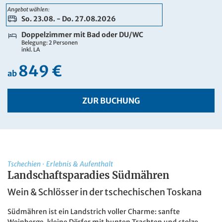
909 €
Angebot wählen:
ab
So. 23.08. - Do. 27.08.2026
ZUR BUCHUNG
Doppelzimmer mit Bad oder DU/WC
Belegung: 2 Personen
inkl. LA
849 €
ab
ZUR BUCHUNG
Tschechien
·
Erlebnis & Aufenthalt
Landschaftsparadies Südmähren
Wein & Schlösser in der tschechischen Toskana
Südmähren ist ein Landstrich voller Charme: sanfte
Weinberge, kleine Dörfer mit bunten Trachten und stolze