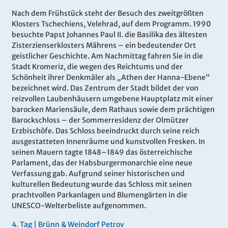
Nach dem Frühstück steht der Besuch des zweitgrößten
Klosters Tschechiens, Velehrad, auf dem Programm. 1990
besuchte Papst Johannes Paul II. die Basilika des ältesten
Zisterzienserklosters Mährens – ein bedeutender Ort
geistlicher Geschichte. Am Nachmittag fahren Sie in die
Stadt Kromeriz, die wegen des Reichtums und der
Schönheit ihrer Denkmäler als „Athen der Hanna-Ebene“
bezeichnet wird. Das Zentrum der Stadt bildet der von
reizvollen Laubenhäusern umgebene Hauptplatz mit einer
barocken Mariensäule, dem Rathaus sowie dem prächtigen
Barockschloss – der Sommerresidenz der Olmützer
Erzbischöfe. Das Schloss beeindruckt durch seine reich
ausgestatteten Innenräume und kunstvollen Fresken. In
seinen Mauern tagte 1848–1849 das österreichische
Parlament, das der Habsburgermonarchie eine neue
Verfassung gab. Aufgrund seiner historischen und
kulturellen Bedeutung wurde das Schloss mit seinen
prachtvollen Parkanlagen und Blumengärten in die
UNESCO-Welterbeliste aufgenommen.
4.
Tag |
Brünn & Weindorf Petrov