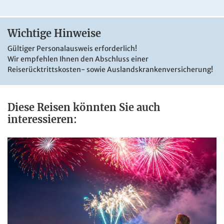
und ist ein idealer Ausgangspunkt für Ausflüge in die
Wein- und Kulturlandschaft Südmährens. Die familiäre
Atmosphäre und die herzliche Gastfreundschaft machen
Wichtige Hinweise
den Aufenthalt besonders angenehm.
Gültiger Personalausweis erforderlich!
Wir empfehlen Ihnen den Abschluss einer
Reiserücktrittskosten- sowie Auslandskrankenversicherung!
Diese Reisen könnten Sie auch
interessieren:
© Hotel Strážnice
© Ho