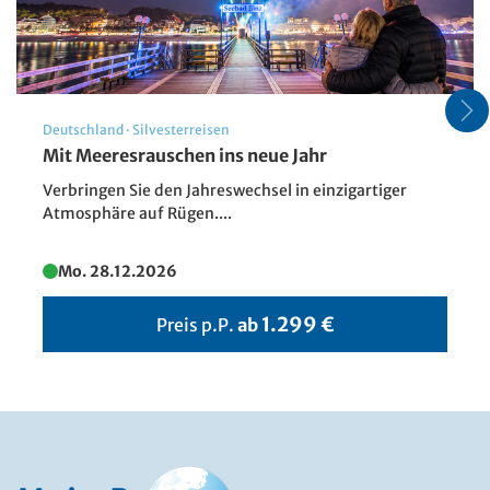
Deutschland
·
Silvesterreisen
UNESCO-Weltkulturerbe Schloss
Mit Meeresrauschen ins neue Jahr
Lednice
Verbringen Sie den Jahreswechsel in einzigartiger
© Zechal - Fotolia
Atmosphäre auf Rügen....
Mo. 28.12.2026
1.299 €
Preis p.P.
ab