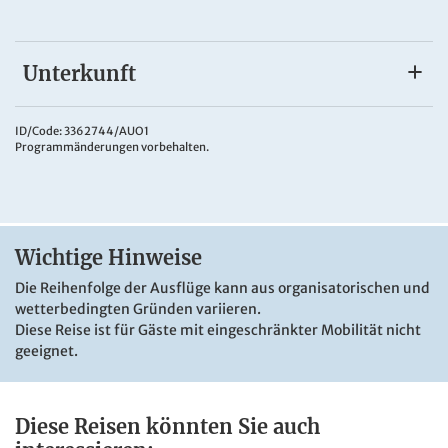
Unterkunft
Vienna House by Wyndham Sonne Rostock
Das
4*Hotel Vienna House by Wyndham Sonne Rostock
ID/Code: 3362744/AUO1
Programmänderungen vorbehalten.
liegt in zentraler Lage am Neuen Markt in Rostock. Es ist der
perfekte Ausgangspunkt zum Erkunden der Stadt und der
Umgebung. Das Hotel verfügt über ein hauseigenes
Restaurant und eine gemütliche Hotelbar. Ein großzügiger
Freizeitbereich mit Fitnessraum und Dampfbad darf
Wichtige Hinweise
kostenfrei genutzt werden. Die geräumigen Zimmer sind
mit Bad oder DU/WC, Fön, Telefon, TV, Safe, Schreibtisch
Die Reihenfolge der Ausflüge kann aus organisatorischen und
und kostenfreiem WLAN ausgestattet.
wetterbedingten Gründen variieren.
Diese Reise ist für Gäste mit eingeschränkter Mobilität nicht
geeignet.
Diese Reisen könnten Sie auch