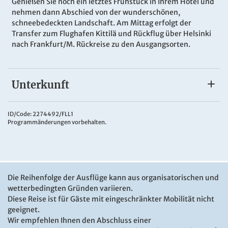
Genießen Sie noch ein letztes Frühstück in Ihrem Hotel und
nehmen dann Abschied von der wunderschönen,
schneebedeckten Landschaft. Am Mittag erfolgt der
Transfer zum Flughafen Kittilä und Rückflug über Helsinki
nach Frankfurt/M. Rückreise zu den Ausgangsorten.
Unterkunft
Break Sokos Levi Hotel
Das
4*Break Sokos Hotel Levi
reflektiert in seiner
ID/Code: 2274492/FLL1
Programmänderungen vorbehalten.
Einrichtung den Geist Lapplands. Es besteht aus drei
Gebäuden, die von außen jeweils erreichbar sind. Levi ist
die größte Skiregion Finnlands – ein Paradies für Skifahrer,
Wanderer und Liebhaber der Natur. Am Abend ist die
Hotelsauna eingeheizt. Im Restaurant Kiisa und in der
Cafè/Bar nehmen Sie gemütlich Platz. WLAN steht Ihnen
Die Reihenfolge der Ausflüge kann aus organisatorischen und
kostenfrei zur Verfügung. Die gemütlich eingerichteten
wetterbedingten Gründen variieren.
Zimmer befinden sich in drei Gebäudeteilen und sind in
Diese Reise ist für Gäste mit eingeschränkter Mobilität nicht
den Farben der verschiedenen Jahreszeiten gehalten. Sie
geeignet.
sind mit DU/WC, TV, Telefon, Heizung, Safe und Minibar
Wir empfehlen Ihnen den Abschluss einer