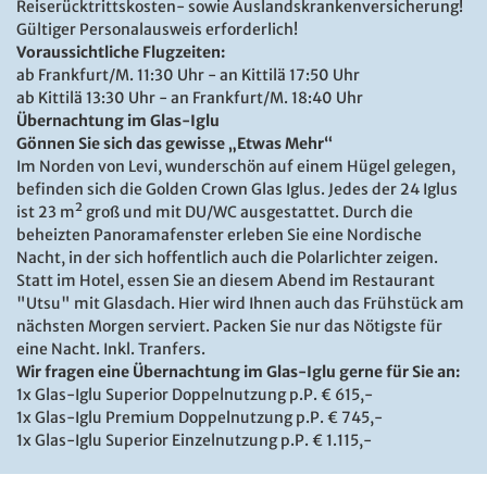
ausgestattet.
Reiserücktrittskosten- sowie Auslandskrankenversicherung!
Gültiger Personalausweis erforderlich!
Voraussichtliche Flugzeiten:
ab Frankfurt/M. 11:30 Uhr - an Kittilä 17:50 Uhr
ab Kittilä 13:30 Uhr - an Frankfurt/M. 18:40 Uhr
Übernachtung im Glas-Iglu
Gönnen Sie sich das gewisse „Etwas Mehr“
Im Norden von Levi, wunderschön auf einem Hügel gelegen,
befinden sich die Golden Crown Glas Iglus. Jedes der 24 Iglus
ist 23 m² groß und mit DU/WC ausgestattet. Durch die
beheizten Panoramafenster erleben Sie eine Nordische
Nacht, in der sich hoffentlich auch die Polarlichter zeigen.
Statt im Hotel, essen Sie an diesem Abend im Restaurant
"Utsu" mit Glasdach. Hier wird Ihnen auch das Frühstück am
nächsten Morgen serviert. Packen Sie nur das Nötigste für
eine Nacht. Inkl. Tranfers.
Wir fragen eine Übernachtung im Glas-Iglu gerne für Sie an:
1x Glas-Iglu Superior Doppelnutzung p.P.
€ 615,-
1x Glas-Iglu Premium Doppelnutzung p.P. € 745,-
1x Glas-Iglu Superior Einzelnutzung p.P.
€ 1.115,-