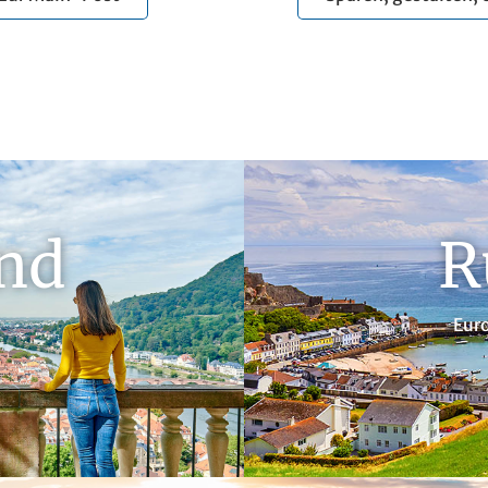
nd
R
Eur