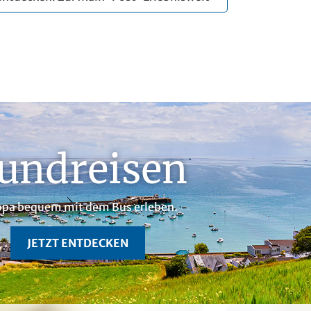
undreisen
opa bequem mit dem Bus erleben.
JETZT ENTDECKEN