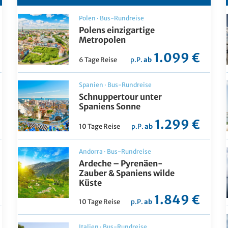
Polen
·
Bus-Rundreise
Polens einzigartige
Metropolen
1.099 €
6 Tage Reise
p.P.
ab
Spanien
·
Bus-Rundreise
Schnuppertour unter
Spaniens Sonne
1.299 €
10 Tage Reise
p.P.
ab
Andorra
·
Bus-Rundreise
Ardeche – Pyrenäen-
Zauber & Spaniens wilde
Küste
1.849 €
10 Tage Reise
p.P.
ab
Italien
·
Bus-Rundreise