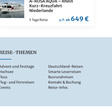
A-ROSA AQUA – Rhein
Kurz-Kreuzfahrt
Niederlande
649 €
5 Tage Reise
p.P.
ab
REISE-THEMEN
Advent und Festtage
Deutschland-Reisen
Hochsee
Smarte Leserreisen
Fluss
Busrundreisen
Flug- und Fernreisen
Kontakt & Buchung
Events
Reise-Infos