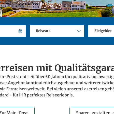
Reiseart
Zielgebiet
rreisen mit Qualitätsgar
n-Post steht seit über 50 Jahren für qualitativ hochwertige
unser Angebot kontinuierlich ausgebaut und weiterentwick
e Fernreisen weltweit. Bei vielen unserer Leserreisen ge
ard - für IHR perfektes Reiseerlebnis.
 Zur Main-Post
Sparen, gestalten,