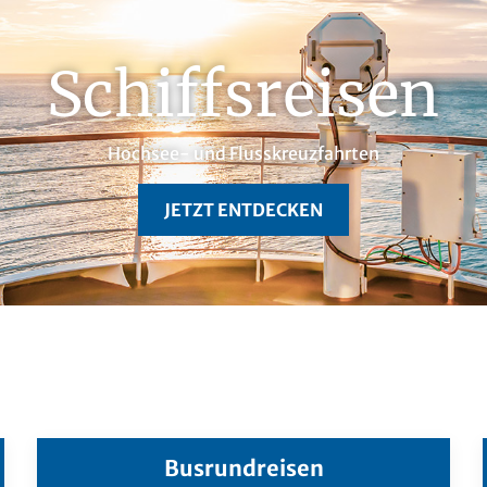
Schiffsreisen
Hochsee- und Flusskreuzfahrten
JETZT ENTDECKEN
Busrundreisen