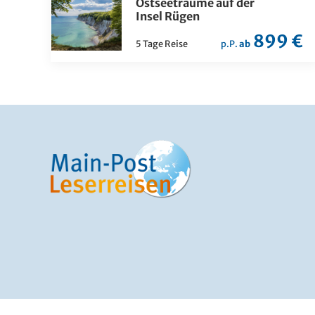
Ostseeträume auf der
Insel Rügen
899 €
5 Tage Reise
p.P.
ab