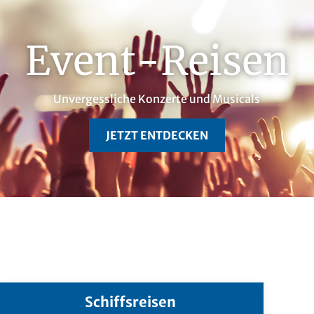
Event-Reisen
Unvergessliche Konzerte und Musicals
JETZT ENTDECKEN
Schiffsreisen