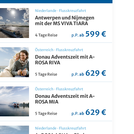
Niederlande
·
Flusskreuzfahrt
Antwerpen und Nijmegen
mit der MS VIVA TIARA
599 €
4 Tage Reise
p.P.
ab
Österreich
·
Flusskreuzfahrt
Donau Adventszeit mit A-
ROSA RIVA
629 €
5 Tage Reise
p.P.
ab
Österreich
·
Flusskreuzfahrt
Donau Adventszeit mit A-
ROSA MIA
629 €
5 Tage Reise
p.P.
ab
Niederlande
·
Flusskreuzfahrt