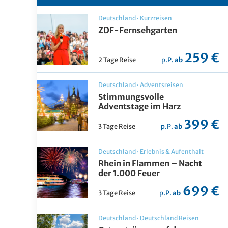
Deutschland
·
Kurzreisen
ZDF-Fernsehgarten
259 €
2 Tage Reise
p.P.
ab
Deutschland
·
Adventsreisen
Stimmungsvolle
Adventstage im Harz
399 €
3 Tage Reise
p.P.
ab
Deutschland
·
Erlebnis & Aufenthalt
Rhein in Flammen – Nacht
der 1.000 Feuer
699 €
3 Tage Reise
p.P.
ab
Deutschland
·
Deutschland Reisen