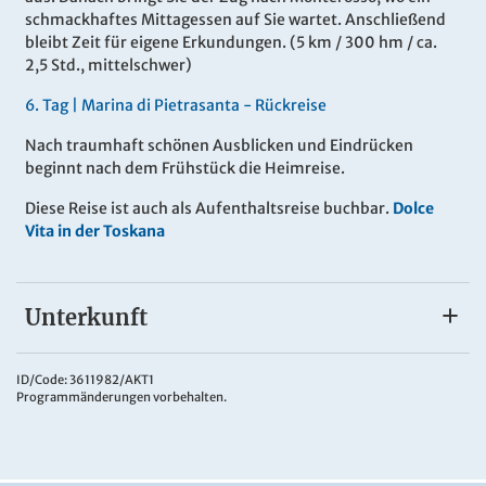
schmackhaftes Mittagessen auf Sie wartet. Anschließend
bleibt Zeit für eigene Erkundungen. (5 km / 300 hm / ca.
2,5 Std., mittelschwer)
6
.
Tag |
Marina di Pietrasanta
- Rückreise
Nach traumhaft schönen Ausblicken und Eindrücken
beginnt nach dem Frühstück die Heimreise.
Diese Reise ist auch als Aufenthaltsreise buchbar.
Dolce
Vita in der Toskana
Unterkunft
Hotel Nuova Sabrina
Das
3*Hotel Nuova Sabrina
in Marina di Pietrasanta liegt
ID/Code: 3611982/AKT1
Programmänderungen vorbehalten.
nur wenige Schritte von Strand und Promenade entfernt.
Im Haus erwarten Sie ein Restaurant und eine kleine Bar
sowie ein Lift. Ein grüner Garten sowie eine Sonnenterrasse
laden zum Verweilen ein und ein Außenpool auf dem Dach