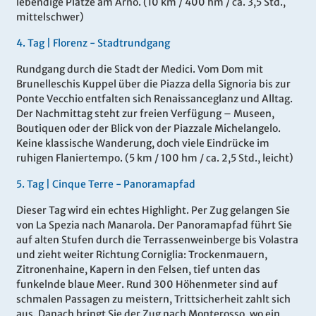
lebendige Plätze am Arno. (10 km / 400 hm / ca. 3,5 Std.,
mittelschwer)
4
.
Tag |
Florenz - Stadtrundgang
Rundgang durch die Stadt der Medici. Vom Dom mit
Brunelleschis Kuppel über die Piazza della Signoria bis zur
Ponte Vecchio entfalten sich Renaissanceglanz und Alltag.
Der Nachmittag steht zur freien Verfügung – Museen,
Boutiquen oder der Blick von der Piazzale Michelangelo.
Keine klassische Wanderung, doch viele Eindrücke im
ruhigen Flaniertempo. (5 km / 100 hm / ca. 2,5 Std., leicht)
5
.
Tag |
Cinque Terre - Panoramapfad
Dieser Tag wird ein echtes Highlight. Per Zug gelangen Sie
von La Spezia nach Manarola. Der Panoramapfad führt Sie
auf alten Stufen durch die Terrassenweinberge bis Volastra
und zieht weiter Richtung Corniglia: Trockenmauern,
Zitronenhaine, Kapern in den Felsen, tief unten das
funkelnde blaue Meer. Rund 300 Höhenmeter sind auf
schmalen Passagen zu meistern, Trittsicherheit zahlt sich
aus. Danach bringt Sie der Zug nach Monterosso, wo ein