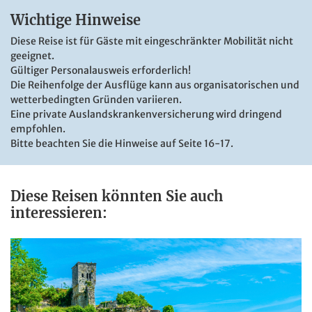
verspricht einen Blick aufs Meer. Die Zimmer sind
Wichtige Hinweise
freundlich gestaltet und verfügen über Bad oder DU/WC,
Fön, TV, Klimaanlage und Safe. Das WLAN nutzen Sie
Diese Reise ist für Gäste mit eingeschränkter Mobilität nicht
kostenfrei.
geeignet.
Gültiger Personalausweis erforderlich!
Die Reihenfolge der Ausflüge kann aus organisatorischen und
wetterbedingten Gründen variieren.
Eine private Auslandskrankenversicherung wird dringend
empfohlen.
Bitte beachten Sie die Hinweise auf Seite 16-17.
Diese Reisen könnten Sie auch
interessieren: