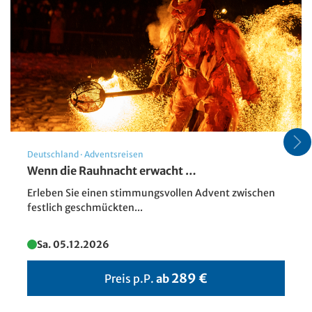
Deutschland
·
Adventsreisen
Idylle am Wörthersee
Wenn die Rauhnacht erwacht …
© Sonja Birkelbach - stock.adobe.com
Erleben Sie einen stimmungsvollen Advent zwischen
festlich geschmückten...
Sa. 05.12.2026
289 €
Preis p.P.
ab