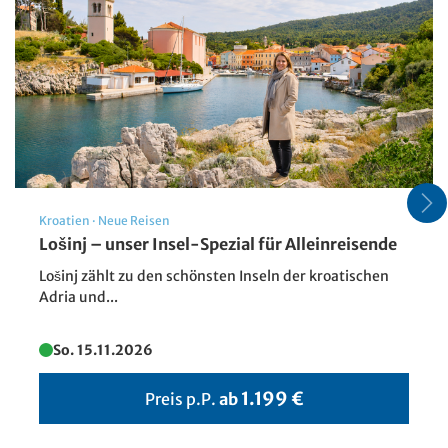
Gotland - Visby
© rolf_52 - stock.adobe.com
Kroatien
·
Neue Reisen
Lošinj – unser Insel-Spezial für Alleinreisende
Lošinj zählt zu den schönsten Inseln der kroatischen
Adria und...
So. 15.11.2026
1.199 €
Preis p.P.
ab