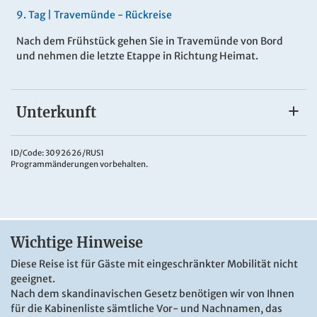
9
.
Tag |
Travemünde - Rückreise
Nach dem Frühstück gehen Sie in Travemünde von Bord
und nehmen die letzte Etappe in Richtung Heimat.
Unterkunft
Gute Mittelklassehotels & moderne
Fährschiffe
ID/Code: 3092626/RUS1
Programmänderungen vorbehalten.
Sie wohnen durchweg in guten Mittelklassehotels. Alle
Zimmer sind mit Bad oder DU/WC, Telefon und TV
ausgestattet. Die Fährüberfahrten erfolgen mit modernen
Fährschiffen renommierter Fährgesellschaften.
Wichtige Hinweise
Diese Reise ist für Gäste mit eingeschränkter Mobilität nicht
geeignet.
Nach dem skandinavischen Gesetz benötigen wir von Ihnen
für die Kabinenliste sämtliche Vor- und Nachnamen, das