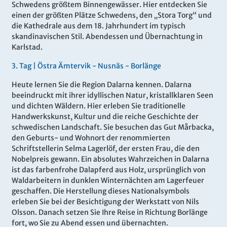
Schwedens größtem Binnengewässer. Hier entdecken Sie
einen der größten Plätze Schwedens, den „Stora Torg“ und
die Kathedrale aus dem 18. Jahrhundert im typisch
skandinavischen Stil. Abendessen und Übernachtung in
Karlstad.
3.
Tag |
Östra Ämtervik - Nusnäs - Borlänge
Heute lernen Sie die Region Dalarna kennen. Dalarna
beeindruckt mit ihrer idyllischen Natur, kristallklaren Seen
und dichten Wäldern. Hier erleben Sie traditionelle
Handwerkskunst, Kultur und die reiche Geschichte der
schwedischen Landschaft. Sie besuchen das Gut Mårbacka,
den Geburts- und Wohnort der renommierten
Schriftstellerin Selma Lagerlöf, der ersten Frau, die den
Nobelpreis gewann. Ein absolutes Wahrzeichen in Dalarna
ist das farbenfrohe Dalapferd aus Holz, ursprünglich von
Waldarbeitern in dunklen Winternächten am Lagerfeuer
geschaffen. Die Herstellung dieses Nationalsymbols
erleben Sie bei der Besichtigung der Werkstatt von Nils
Olsson. Danach setzen Sie Ihre Reise in Richtung Borlänge
fort, wo Sie zu Abend essen und übernachten.