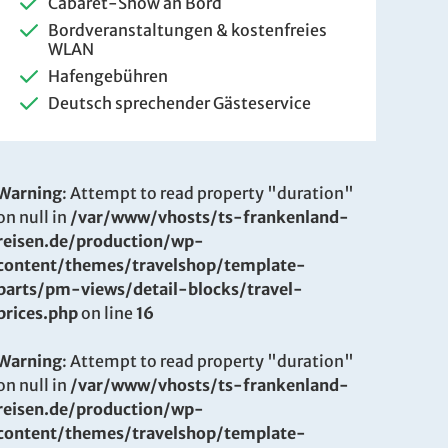
Cabaret-Show an Bord
Bordveranstaltungen & kostenfreies
WLAN
Hafengebühren
Deutsch sprechender Gästeservice
Warning
: Attempt to read property "duration"
on null in
/var/www/vhosts/ts-frankenland-
reisen.de/production/wp-
content/themes/travelshop/template-
parts/pm-views/detail-blocks/travel-
prices.php
on line
16
Warning
: Attempt to read property "duration"
on null in
/var/www/vhosts/ts-frankenland-
reisen.de/production/wp-
content/themes/travelshop/template-