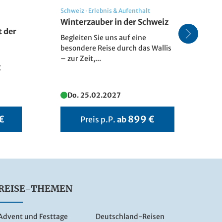
Schweiz
·
Erlebnis & Aufenthalt
Gr
Winterzauber in der Schweiz
AI
 der
Wi
Begleiten Sie uns auf eine
En
besondere Reise durch das Wallis
un
– zur Zeit,...
g
un
Do. 25.02.2027
 €
899 €
Preis p.P.
ab
REISE-THEMEN
Advent und Festtage
Deutschland-Reisen