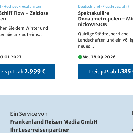
er
Corinne Cotard
l
·
Hochseekreuzfahrten
Deutschland
·
Flusskreuzfahrt
© lapas77 - Fotolia
Schiff Flow – Zeitlose
Spektakuläre
ren
Donaumetropolen – Mit
nickoVISION
ehen Sie dem Winter und
Quirlige Städte, herrliche
ten Sie uns auf eine...
Landschaften und ein völli
neues...
03.01.2027
Mo. 28.09.2026
2.999 €
1.385
reis p.P.
ab
Preis p.P.
ab
Ein Service von
Frankenland Reisen Media GmbH
Ihr Leserreisenpartner