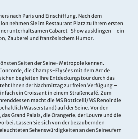
ers nach Paris und Einschiffung. Nach dem
n nehmen Sie im Restaurant Platz zu Ihrem ersten
einer unterhaltsamen Cabaret-Show ausklingen – ein
on, Zauberei und französischem Humor.
chönsten Seiten der Seine-Metropole kennen.
a Concorde, die Champs-Elysées mit dem Arc de
ichen begleiten Ihre Entdeckungstour durch das
teht Ihnen der Nachmittag zur freien Verfügung –
nfach ein Croissant in einem Straßencafé. Zum
ährenddessen macht die MS Botticelli/MS Renoir die
rbehaltlich Wasserstand) auf der Seine. Vor den
das Grand Palais, die Orangerie, der Louvre und die
orbei. Lassen Sie sich von der bezaubernden
eleuchteten Sehenswürdigkeiten an den Seineufern