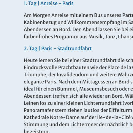
1.
Tag |
Anreise - Paris
Am Morgen Anreise mit einem Bus unseres Partn
Kabinenbezug und Willkommensempfang im Salo
Abendessen an Bord. Den Abend lassen Sie bei 
farbenfrohes Programm aus Musik, Tanz, Chans
2.
Tag |
Paris
- Stadtrundfahrt
Heute lernen Sie bei einer Stadtrundfahrt die s
Eindrucksvolle Prachtbauten wie der Place de l
Triomphe, der Invalidendom und weitere Wahrze
elegante Paris. Nach dem Mittagessen an Bord s
ideal für einen Bummel, Museumsbesuch oder ei
Abendessen treffen sich alle wieder an Bord. W
Leinen los zu einer kleinen Lichterrundfahrt (vo
Panoramafenstern ziehen lautlos der Eiffelturm, 
Kathedrale Notre-Dame auf der Ile-de-la-Cité v
Stimmung und dem Lichtermeer der nächtlich b
begeistern.