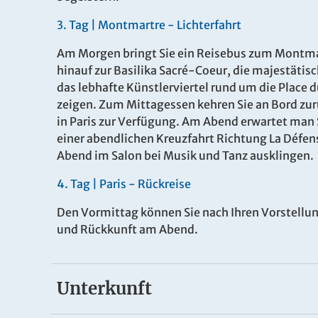
3.
Tag |
Montmartre
- Lichterfahrt
Am Morgen bringt Sie ein Reisebus zum Montmar
hinauf zur Basilika Sacré-Coeur, die majestätisch
das lebhafte Künstlerviertel rund um die Place 
zeigen. Zum Mittagessen kehren Sie an Bord zu
Es konnten keine gültigen Angebote gefunden werden
in Paris zur Verfügung. Am Abend erwartet man 
einer abendlichen Kreuzfahrt Richtung La Défen
Abend im Salon bei Musik und Tanz ausklingen.
4
.
Tag |
Paris - Rückreise
Den Vormittag können Sie nach Ihren Vorstellu
und Rückkunft am Abend.
Unterkunft
MS "Renoir"