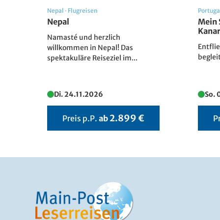
Corinne Cotard
Alexandre Sattl
Nepal
·
Flugreisen
Portuga
Nepal
Mein 
Kana
Namasté und herzlich
Entfli
willkommen in Nepal! Das
beglei
spektakuläre Reiseziel im...
Denis Merck
Di. 24.11.2026
So. 
2.899 €
Preis p.P.
ab
P