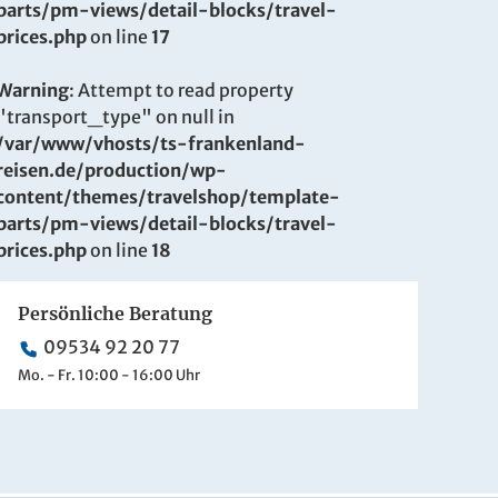
parts/pm-views/detail-blocks/travel-
prices.php
on line
17
Warning
: Attempt to read property
"transport_type" on null in
/var/www/vhosts/ts-frankenland-
reisen.de/production/wp-
content/themes/travelshop/template-
parts/pm-views/detail-blocks/travel-
prices.php
on line
18
Persönliche Beratung
09534 92 20 77
Mo. - Fr. 10:00 - 16:00 Uhr