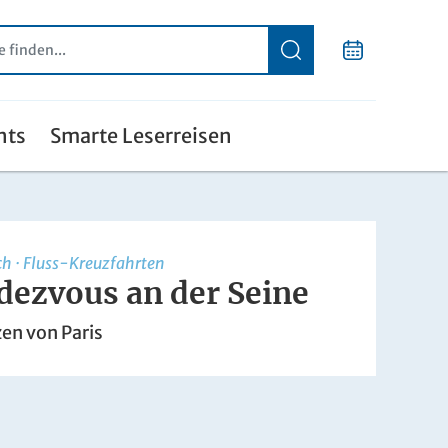
nts
Smarte Leserreisen
ch
·
Fluss-Kreuzfahrten
dezvous an der Seine
en von Paris