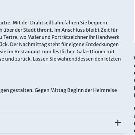
tre. Mit der Drahtseilbahn fahren Sie bequem
 über der Stadt thront. Im Anschluss bleibt Zeit für
du Tertre, wo Maler und Porträtzeichner ihr Handwerk
rück. Der Nachmittag steht für eigene Entdeckungen
. Bitte wenden Sie sich an unser Service-Center.
Sie im Restaurant zum festlichen Gala-Dinner mit
se und zurück. Lassen Sie währenddessen den letzten
ngen gestalten. Gegen Mittag Beginn der Heimreise