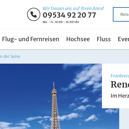
Wir freuen uns auf Ihren Anruf
09534 92 20 77
Mo. - Fr. 10:00 - 16:00 Uhr
Flug- und Fernreisen
Hochsee
Fluss
Eve
n der Seine
Frankrei
Ren
Im Herz