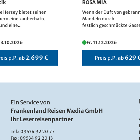
tik
ROSA MIA
sel Jersey bietet seinen
Wenn der Duft von gebran
ern eine zauberhafte
Mandeln durch
und eine...
festlich geschmückte Gasse
03.10.2026
Fr. 11.12.2026
2.699 €
629 
reis p.P.
ab
Preis p.P.
ab
Ein Service von
Frankenland Reisen Media GmbH
Ihr Leserreisenpartner
Tel.:
09534 92 20 77
Fax: 09534 92 20 13