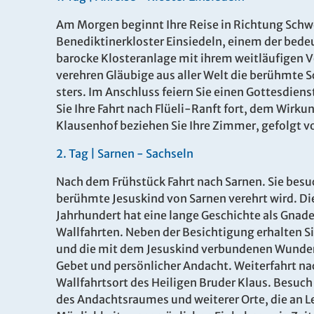
Am Morgen beginnt Ihre Reise in Richtung Schw
Benediktinerkloster Einsie­deln, einem der bed
barocke Klosteranlage mit ihrem weitläufigen V
verehren Gläubige aus aller Welt die berühmte 
sters. Im Anschluss feiern Sie einen Gottesdien
Sie Ihre Fahrt nach Flüeli-Ranft fort, dem Wirku
Klausenhof beziehen Sie Ihre Zimmer, gefolgt
2
.
Tag |
Sarnen
- Sachseln
Nach dem Frühstück Fahrt nach Sarnen. Sie besuc
berühmte Jesuskind von Sarnen verehrt wird. Die
Jahrhundert hat eine lange Geschichte als Gnade
Wallfahrten. Neben der Besichtigung erhalten Si
und die mit dem Jesuskind verbundenen Wunder
Gebet und persönlicher Andacht. Weiterfahrt na
Wallfahrtsort des Heiligen Bruder Klaus. Besuch
des Andachtsraumes und weiterer Orte, die an Le