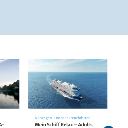
Norwegen
·
Hochseekreuzfahrten
Na
A-
Mein Schiff Relax – Adults
Na