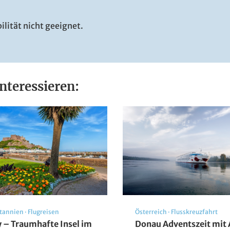
ilität nicht geeignet.
nteressieren:
Blick auf Luzern
itannien
·
Flugreisen
Österreich
·
Flusskreuzfahrt
© Sebastian - stock.adobe.com
y – Traumhafte Insel im
Donau Adventszeit mit 