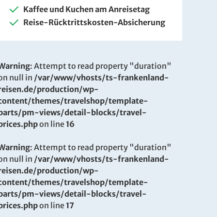
Kaffee und Kuchen am Anreisetag
Reise-Rücktrittskosten-Absicherung
Warning
: Attempt to read property "duration"
on null in
/var/www/vhosts/ts-frankenland-
reisen.de/production/wp-
content/themes/travelshop/template-
parts/pm-views/detail-blocks/travel-
prices.php
on line
16
Warning
: Attempt to read property "duration"
on null in
/var/www/vhosts/ts-frankenland-
reisen.de/production/wp-
content/themes/travelshop/template-
parts/pm-views/detail-blocks/travel-
prices.php
on line
17