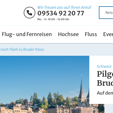
Wir freuen uns auf Ihren Anruf
09534 92 20 77
Mo. - Fr. 10:00 - 16:00 Uhr
Flug- und Fernreisen
Hochsee
Fluss
Eve
e nach Flüeli zu Bruder Klaus
Schweiz
Pilg
Bru
Auf den