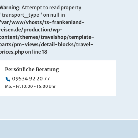
Warning
: Attempt to read property
"transport_type" on null in
/var/www/vhosts/ts-frankenland-
reisen.de/production/wp-
content/themes/travelshop/template-
parts/pm-views/detail-blocks/travel-
prices.php
on line
18
Persönliche Beratung
09534 92 20 77
Mo. - Fr. 10:00 - 16:00 Uhr