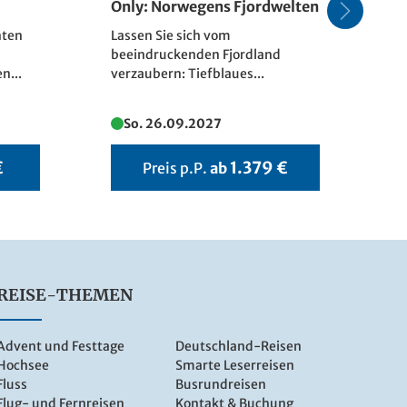
Only: Norwegens Fjordwelten
S
nten
Lassen Sie sich vom
Di
beeindruckenden Fjordland
du
n...
verzaubern: Tiefblaues...
Afr
So. 26.09.2027
€
1.379 €
Preis p.P.
ab
REISE-THEMEN
Advent und Festtage
Deutschland-Reisen
Hochsee
Smarte Leserreisen
Fluss
Busrundreisen
Flug- und Fernreisen
Kontakt & Buchung