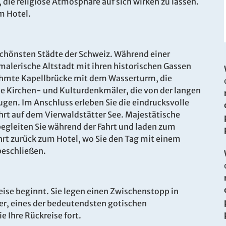
 die religiöse Atmosphäre auf sich wirken zu lassen.
 Hotel.
 schönsten Städte der Schweiz. Während einer
malerische Altstadt mit ihren historischen Gassen
. Bitte wenden Sie sich an unser Service-Center.
ühmte Kapellbrücke mit dem Wasserturm, die
e Kirchen- und Kulturdenkmäler, die von der langen
ugen. Im Anschluss erleben Sie die eindrucksvolle
ahrt auf dem Vierwaldstätter See. Majestätische
 begleiten Sie während der Fahrt und laden zum
ahrt zurück zum Hotel, wo Sie den Tag mit einem
beschließen.
ise beginnt. Sie legen einen Zwischenstopp in
er, eines der bedeutendsten gotischen
 Ihre Rückreise fort.