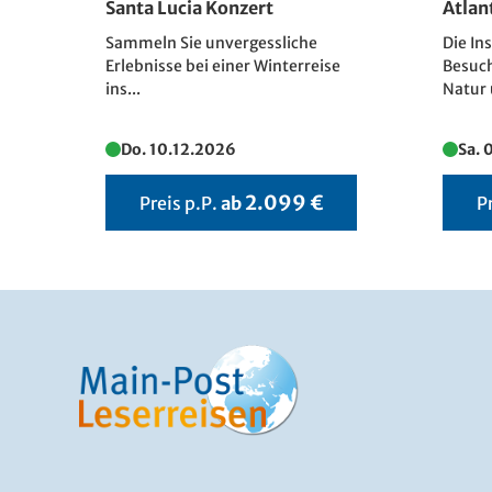
Santa Lucia Konzert
Atlan
Sammeln Sie unvergessliche
Die In
Erlebnisse bei einer Winterreise
Besuch
ins...
Natur 
Do. 10.12.2026
Sa. 
2.099 €
Preis p.P.
ab
P