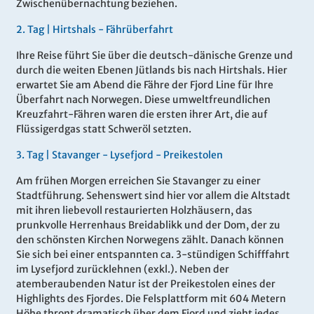
Zwischenübernachtung beziehen.
2.
Tag |
Hirtshals - Fährüberfahrt
Ihre Reise führt Sie über die deutsch-dänische Grenze und
durch die weiten Ebenen Jütlands bis nach Hirtshals. Hier
erwartet Sie am Abend die Fähre der Fjord Line für Ihre
Überfahrt nach Norwegen. Diese umweltfreundlichen
Kreuzfahrt-Fähren waren die ersten ihrer Art, die auf
Flüssigerdgas statt Schweröl setzten.
3.
Tag |
Stavanger - Lysefjord - Preikestolen
Am frühen Morgen erreichen Sie Stavanger zu einer
Stadtführung. Sehenswert sind hier vor allem die Altstadt
mit ihren liebevoll restaurierten Holzhäusern, das
prunkvolle Herrenhaus Breidablikk und der Dom, der zu
den schönsten Kirchen Norwegens zählt. Danach können
Sie sich bei einer entspannten ca. 3-stündigen Schifffahrt
im Lysefjord zurücklehnen (exkl.). Neben der
atemberaubenden Natur ist der Preikestolen eines der
Highlights des Fjordes. Die Felsplattform mit 604 Metern
Höhe thront dramatisch über dem Fjord und zieht jedes