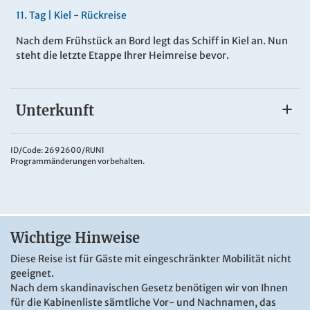
11
.
Tag |
Kiel - Rückreise
Nach dem Frühstück an Bord legt das Schiff in Kiel an. Nun
steht die letzte Etappe Ihrer Heimreise bevor.
Unterkunft
Gute bis sehr gute landestypischen
Mittelklassehotels
ID/Code: 2692600/RUN1
Programmänderungen vorbehalten.
Sie wohnen ausschließlich in guten bis sehr guten
landestypischen Mittelklassehotels, inklusive Halbpension.
Die Fährüberfahrten nach Norwegen und zurück erfolgen in
Fährschiffen der Fjord Line und Color Line. Die Frühstücks-
und Abendbuffets sind an Bord inklusive!
Wichtige Hinweise
Diese Reise ist für Gäste mit eingeschränkter Mobilität nicht
geeignet.
Nach dem skandinavischen Gesetz benötigen wir von Ihnen
für die Kabinenliste sämtliche Vor- und Nachnamen, das