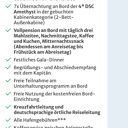
7x Übernachtung an Bord der
4* DSC
Amethyst
in der gebuchten
Kabinenkategorie (2-Bett-
Außenkabine)
Vollpension an Bord
mit täglich drei
Mahlzeiten, Nachmittagstee, Kaffee
und Kuchen, Mitternachtssnack
(Abendessen am Anreisetag bis
Frühstück am Abreisetag)
Festliches Gala-Dinner
Begrüßungs- und Abschiedsempfang
mit dem Kapitän
Freie Teilnahme am
Unterhaltungsprogramm an Bord
Freie Nutzung der kostenfreien Bord-
Einrichtung
Kreuzfahrtleitung und
deutschsprachige örtliche Reiseleitung
Alle Hafengebühren***
Kofferservice zwischen Anlegestelle