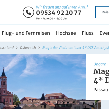
Wir freuen uns auf Ihren Anruf
09534 92 20 77
Mo. - Fr. 10:00 - 16:00 Uhr
Flug- und Fernreisen
Hochsee
Fluss
Eve
tschland
Österreich
Magie der Vielfalt mit der 4* DCS Amethyst
Ungarn
·
Magi
4* 
Passau 