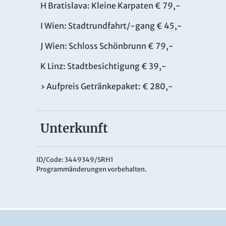
H Bratislava: Kleine Karpaten € 79,-
I Wien: Stadtrundfahrt/-gang € 45,-
J Wien: Schloss Schönbrunn € 79,-
K Linz: Stadtbesichtigung € 39,-
› Aufpreis Getränkepaket: € 280,-
Unterkunft
DSC Amethyst
Kabinen-Ausstattung:
ID/Code: 3449349/SRH1
Programmänderungen vorbehalten.
Alle Kabinen sind großzügige und komfortabel 
Dusche/ WC, Haartrockner, TV, Radio, Telefon, S
Die Kabinen sind ca. 14 m² groß. Die nebenein
gestellt werden. Die Kabinen auf dem Hauptdeck