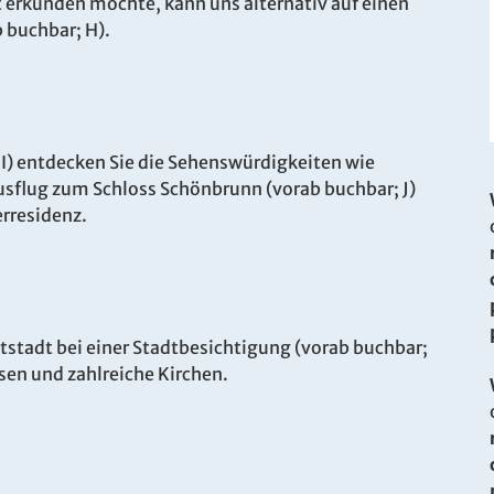
t erkunden möchte, kann uns alternativ auf einen
b buchbar; H).
. Bitte wenden Sie sich an unser Service-Center.
 I) entdecken Sie die Sehenswürdigkeiten wie
sflug zum Schloss Schönbrunn (vorab buchbar; J)
erresidenz.
ptstadt bei einer Stadtbesichtigung (vorab buchbar;
ssen und zahlreiche Kirchen.