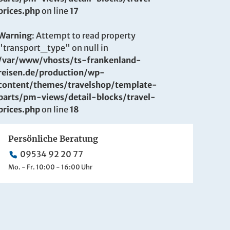
prices.php
on line
17
Warning
: Attempt to read property
"transport_type" on null in
/var/www/vhosts/ts-frankenland-
reisen.de/production/wp-
content/themes/travelshop/template-
parts/pm-views/detail-blocks/travel-
prices.php
on line
18
Persönliche Beratung
09534 92 20 77
Mo. - Fr. 10:00 - 16:00 Uhr