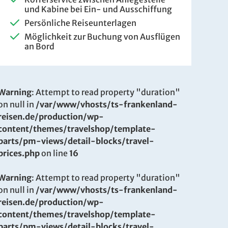
und Kabine bei Ein- und Ausschiffung
Persönliche Reiseunterlagen
Möglichkeit zur Buchung von Ausflügen
an Bord
Warning
: Attempt to read property "duration"
on null in
/var/www/vhosts/ts-frankenland-
reisen.de/production/wp-
content/themes/travelshop/template-
parts/pm-views/detail-blocks/travel-
prices.php
on line
16
Warning
: Attempt to read property "duration"
on null in
/var/www/vhosts/ts-frankenland-
reisen.de/production/wp-
content/themes/travelshop/template-
parts/pm-views/detail-blocks/travel-