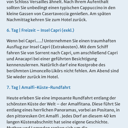
von Schloss Versailles ähnelt. Nach Ihrem Aufenthalt
sollten Sie unbedingt einen typischen Cappuccino in den
kleine Gassen von Casertaveccia genießen. Am späten
Nachmittag kehren Sie zum Hotel zurück.
6
.
Tag |
Freizeit – Insel Capri (exkl.)
Wenn bei Capri…..! Unternehmen Sie einen traumhaften
Ausflug zur Insel Capri (Extrakosten). Mit dem Schiff
fahren Sie von Sorrent nach Capri, um anschließend Capri
und Anacapri bei einer geführten Besichtigung
kennenzulernen. Natürlich darf eine Kostprobe des
berühmten Limoncello Likörs nicht fehlen. Am Abend sind
Sie wieder zurück im Hotel.
7
.
Tag |
Amalfi-Küste-Rundfahrt
Heute erleben Sie eine imposante Rundfahrt entlang der
schönsten Küste der Welt – der Amalfitana. Diese führt Sie
entlang eines herrlichen Panoramas, vorbei an Positano, in
den pittoresken Ort Amalfi . Jedes Dorf an diesem 40 km
langen Küstenabschnitt hat seine eigene Geschichte.
Mythen und Legenden ranken sich um die