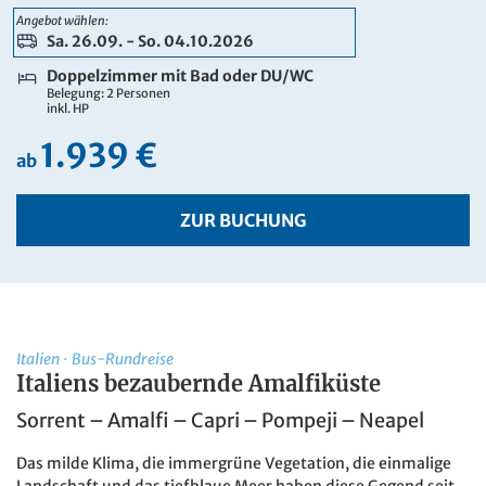
2.049 €
Angebot wählen:
ab
Sa. 26.09. - So. 04.10.2026
ZUR BUCHUNG
Doppelzimmer mit Bad oder DU/WC
Belegung: 2 Personen
inkl. HP
9 Tage
1.939 €
Sa. 26.09. - So. 04.10.2026
ab
Einzelzimmer mit Bad oder DU/WC
Belegung: 1 Person
inkl. HP
ZUR BUCHUNG
2.338 €
ab
ZUR BUCHUNG
9 Tage
Italien
·
Bus-Rundreise
Italiens bezaubernde Amalfiküste
Sa. 26.09. - So. 04.10.2026
Sorrent – Amalfi – Capri – Pompeji – Neapel
Einzelzimmer mit Meerblick mit Bad oder DU/WC
Belegung: 1 Person
inkl. HP
Das milde Klima, die immergrüne Vegetation, die einmalige
Landschaft und das tiefblaue Meer haben diese Gegend seit