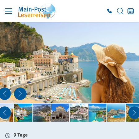
9 Tage
Sa. 26.09. - So. 04.10.2026
Doppelzimmer mit Bad oder DU/WC
Belegung: 2 Personen
inkl. HP
1.939 €
ab
ZUR BUCHUNG
9 Tage
Sa. 26.09. - So. 04.10.2026
Doppelzimmer Meerblick Bad o. Dusche/WC
Belegung: 2 Personen
inkl. HP
9 Tage