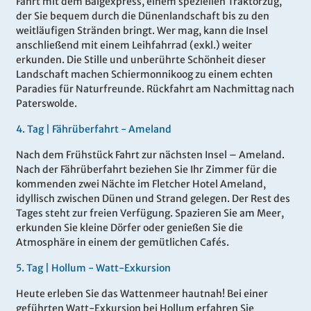
Fahrt mit dem Balgexpress, einem speziellen Traktorzug,
der Sie bequem durch die Dünenlandschaft bis zu den
weitläufigen Stränden bringt. Wer mag, kann die Insel
anschließend mit einem Leihfahrrad (exkl.) weiter
erkunden. Die Stille und unberührte Schönheit dieser
Landschaft machen Schiermonnikoog zu einem echten
Paradies für Naturfreunde. Rückfahrt am Nachmittag nach
Paterswolde.
4
.
Tag |
Fährüberfahrt - Ameland
Nach dem Frühstück Fahrt zur nächsten Insel – Ameland.
Nach der Fährüberfahrt beziehen Sie Ihr Zimmer für die
kommenden zwei Nächte im Fletcher Hotel Ameland,
idyllisch zwischen Dünen und Strand gelegen. Der Rest des
Tages steht zur freien Verfügung. Spazieren Sie am Meer,
erkunden Sie kleine Dörfer oder genießen Sie die
Atmosphäre in einem der gemütlichen Cafés.
5
.
Tag |
Hollum
- Watt-Exkursion
Heute erleben Sie das Wattenmeer hautnah! Bei einer
geführten Watt-Exkursion bei Hollum erfahren Sie