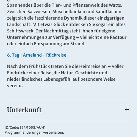
Spannendes über die Tier- und Pflanzenwelt des Watts.
Zwischen Salzwiesen, Muschelbänken und Sandflächen
zeigt sich die faszinierende Dynamik dieser einzigartigen
Landschaft. Mit etwas Glück entdecken Sie sogar ein altes
Schiffswrack. Der Nachmittag steht Ihnen für eigene
Unternehmungen zur Verfügung – vielleicht eine Radtour
oder einfach Entspannung am Strand.
6
.
Tag |
Ameland - Rückreise
Nach dem Frühstück treten Sie die Heimreise an – voller
Eindrücke einer Reise, die Natur, Geschichte und
niederländisches Lebensgefühl auf besondere Weise
vereint.
Unterkunft
Flechter Hotel Paterswolde & Nordsee-
Ameland
ID/Code: 3749058/AUH1
Programmänderungen vorbehalten.
Das
4*Fletcher Hotel Paterswolde
liegt ruhig am Rand von