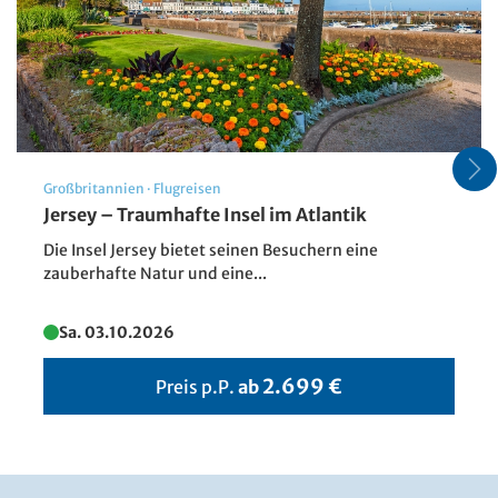
Großbritannien
·
Flugreisen
Jersey – Traumhafte Insel im Atlantik
Die Insel Jersey bietet seinen Besuchern eine
zauberhafte Natur und eine...
Fahrradtour
© Soloviova Liudmyla - stock.adobe.com
Sa. 03.10.2026
2.699 €
Preis p.P.
ab