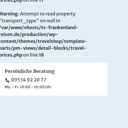
prices.php
on line
17
Warning
: Attempt to read property
"transport_type" on null in
/var/www/vhosts/ts-frankenland-
reisen.de/production/wp-
content/themes/travelshop/template-
parts/pm-views/detail-blocks/travel-
prices.php
on line
18
Persönliche Beratung
09534 92 20 77
Mo. - Fr. 10:00 - 16:00 Uhr