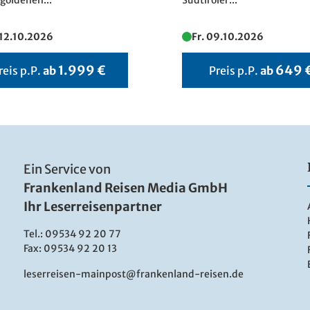
 goldenen...
Südtiroler...
 12.10.2026
Fr. 09.10.2026
1.999 €
649 
reis p.P.
ab
Preis p.P.
ab
Ein Service von
Frankenland Reisen Media GmbH
Ihr Leserreisenpartner
Tel.:
09534 92 20 77
Fax: 09534 92 20 13
leserreisen-mainpost@frankenland-reisen.de