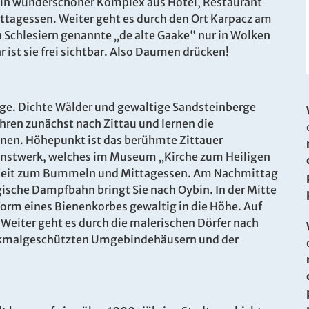
 ein wunderschöner Komplex aus Hotel, Restaurant
tagessen. Weiter geht es durch den Ort Karpacz am
n Schlesiern genannte „de alte Gaake“ nur in Wolken
r ist sie frei sichtbar. Also Daumen drücken!
. Bitte wenden Sie sich an unser Service-Center.
rge. Dichte Wälder und gewaltige Sandsteinberge
hren zunächst nach Zittau und lernen die
nnen. Höhepunkt ist das berühmte Zittauer
s Kunstwerk, welches im Museum „Kirche zum Heiligen
ie Zeit zum Bummeln und Mittagessen. Am Nachmittag
gische Dampfbahn bringt Sie nach Oybin. In der Mitte
 Form eines Bienenkorbes gewaltig in die Höhe. Auf
 Weiter geht es durch die malerischen Dörfer nach
enkmalgeschützten Umgebindehäusern und der