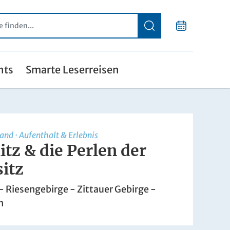
nts
Smarte Leserreisen
land
·
Aufenthalt & Erlebnis
itz & die Perlen der
itz
 - Riesengebirge - Zittauer Gebirge -
n