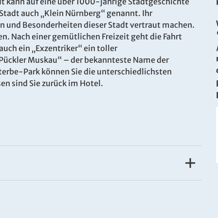
dt kann auf eine über 1000-jährige Stadtgeschichte
Stadt auch „Klein Nürnberg“ genannt. Ihr
n und Besonderheiten dieser Stadt vertraut machen.
. Nach einer gemütlichen Freizeit geht die Fahrt
auch ein „Exzentriker“ ein toller
n Pückler Muskau“ – der bekannteste Name der
erbe-Park können Sie die unterschiedlichsten
 sind Sie zurück im Hotel.
ten einer schönen Parkanlage, direkt am Ufer der
r Europastadt Görlitz. Das Hotel verfügt über 183
staurant mit Außenterrasse, eine gemütliche Bar,