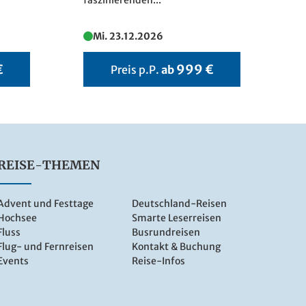
faszinierenden...
un
Mi. 23.12.2026
€
999 €
Preis p.P.
ab
REISE-THEMEN
Advent und Festtage
Deutschland-Reisen
Hochsee
Smarte Leserreisen
Fluss
Busrundreisen
Flug- und Fernreisen
Kontakt & Buchung
Events
Reise-Infos