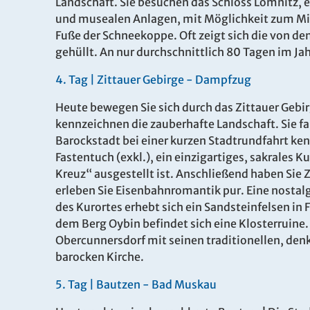
Landschaft. Sie besuchen das Schloss Lomnitz,
und musealen Anlagen, mit Möglichkeit zum Mit
Fuße der Schneekoppe. Oft zeigt sich die von de
gehüllt. An nur durchschnittlich 80 Tagen im Jah
Es konnten keine gültigen Angebote gefunden werden
4
.
Tag |
Zittauer Gebirge - Dampfzug
Heute bewegen Sie sich durch das Zittauer Gebi
kennzeichnen die zauberhafte Landschaft. Sie fa
Barockstadt bei einer kurzen Stadtrundfahrt ke
Fastentuch (exkl.), ein einzigartiges, sakrale
Kreuz“ ausgestellt ist. Anschließend haben S
erleben Sie Eisenbahnromantik pur. Eine nostal
des Kurortes erhebt sich ein Sandsteinfelsen in
dem Berg Oybin befindet sich eine Klosterruine.
Obercunnersdorf mit seinen traditionellen, d
barocken Kirche.
5
.
Tag |
Bautzen - Bad Muskau