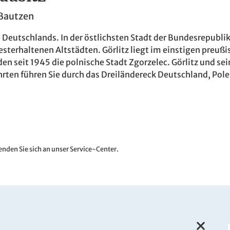
 Bautzen
Orte Deutschlands. In der östlichsten Stadt der Bundesrepub
sterhaltenen Altstädten. Görlitz liegt im einstigen preußi
den seit 1945 die polnische Stadt Zgorzelec. Görlitz und s
hrten führen Sie durch das Dreiländereck Deutschland, Po
nden Sie sich an unser Service-Center.