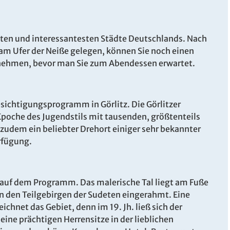
nsten und interessantesten Städte Deutschlands. Nach
m Ufer der Neiße gelegen, können Sie noch einen
nehmen, bevor man Sie zum Abendessen erwartet.
ichtigungsprogramm in Görlitz. Die Görlitzer
 Epoche des Jugendstils mit tausenden, größtenteils
zudem ein beliebter Drehort einiger sehr bekannter
rfügung.
 auf dem Programm. Das malerische Tal liegt am Fuße
on den Teilgebirgen der Sudeten eingerahmt. Eine
ichnet das Gebiet, denn im 19. Jh. ließ sich der
eine prächtigen Herrensitze in der lieblichen