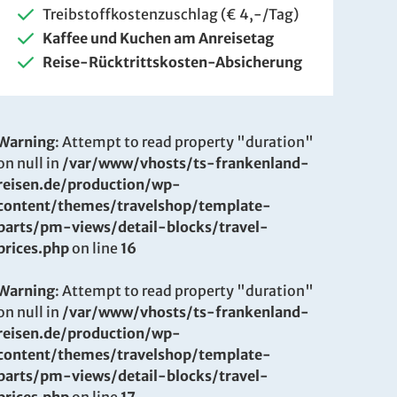
Treibstoffkostenzuschlag (€ 4,-/Tag)
Kaffee und Kuchen am Anreisetag
Reise-Rücktrittskosten-Absicherung
Warning
: Attempt to read property "duration"
on null in
/var/www/vhosts/ts-frankenland-
reisen.de/production/wp-
content/themes/travelshop/template-
parts/pm-views/detail-blocks/travel-
prices.php
on line
16
Warning
: Attempt to read property "duration"
on null in
/var/www/vhosts/ts-frankenland-
reisen.de/production/wp-
content/themes/travelshop/template-
parts/pm-views/detail-blocks/travel-