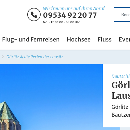
Wir freuen uns auf Ihren Anruf
09534 92 20 77
Mo. - Fr. 10:00 - 16:00 Uhr
Flug- und Fernreisen
Hochsee
Fluss
Eve
Görlitz & die Perlen der Lausitz
Deutsch
Görl
Laus
Görlitz
Bautze