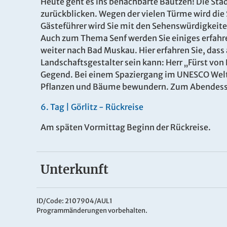
Heute geht es ins benachbarte Bautzen! Die Sta
zurückblicken. Wegen der vielen Türme wird die 
Gästeführer wird Sie mit den Sehenswürdigkeite
Auch zum Thema Senf werden Sie einiges erfahren
weiter nach Bad Muskau. Hier erfahren Sie, dass 
Landschaftsgestalter sein kann: Herr „Fürst vo
Gegend. Bei einem Spaziergang im UNESCO Welt
Pflanzen und Bäume bewundern. Zum Abendessen
6
.
Tag |
Görlitz - Rückreise
Am späten Vormittag Beginn der Rückreise.
Unterkunft
Parkhotel Görlitz
Das
4*sup. Parkhotel Görlitz
empfängt Sie inmit
ID/Code: 2107904/AUL1
Programmänderungen vorbehalten.
Neiße und am Rande der historischen Altstadt de
komfortable Zimmer und Suiten, ein schönes Re