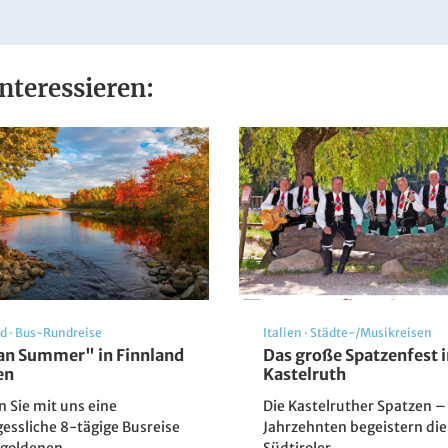
em Badezimmer mit Badewanne sowie mit Sat-TV,
ttet. WLAN ist in allen Bereichen des Hauses
nteressieren:
Blick auf Görlitz
nd
·
Bus-Rundreise
Italien
·
Städte-/Musikreisen
© pure-life-pictures - Fotolia
an Summer" in Finnland
Das große Spatzenfest i
en
Kastelruth
n Sie mit uns eine
Die Kastelruther Spatzen – 
essliche 8-tägige Busreise
Jahrzehnten begeistern die