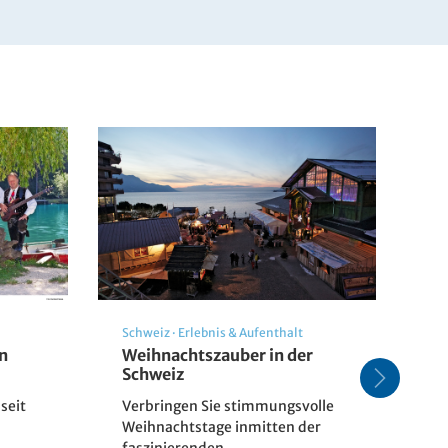
Schweiz
·
Erlebnis & Aufenthalt
Kr
n
Weihnachtszauber in der
Lo
Schweiz
fü
seit
Verbringen Sie stimmungsvolle
Lo
Weihnachtstage inmitten der
In