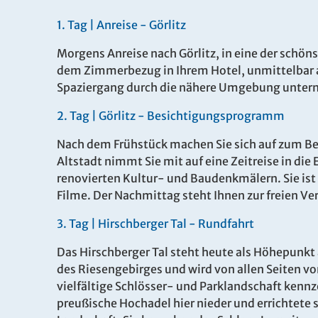
1.
Tag |
Anreise - Görlitz
Morgens Anreise nach Görlitz, in eine der schö
dem Zimmerbezug in Ihrem Hotel, unmittelbar a
Spaziergang durch die nähere Umgebung unter
2.
Tag |
Görlitz - Besichtigungsprogramm
Nach dem Frühstück machen Sie sich auf zum Bes
Altstadt nimmt Sie mit auf eine Zeitreise in die
renovierten Kultur- und Baudenkmälern. Sie ist 
Filme. Der Nachmittag steht Ihnen zur freien Ve
3.
Tag |
Hirschberger Tal - Rundfahrt
Das Hirschberger Tal steht heute als Höhepunkt
des Riesengebirges und wird von allen Seiten v
vielfältige Schlösser- und Parklandschaft kennze
preußische Hochadel hier nieder und errichtete s