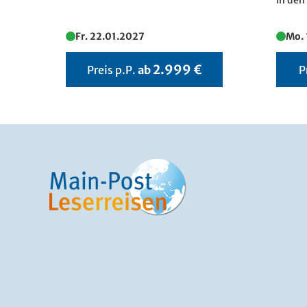
in den
Fr. 22.01.2027
Mo.
2.999 €
Preis p.P.
ab
P