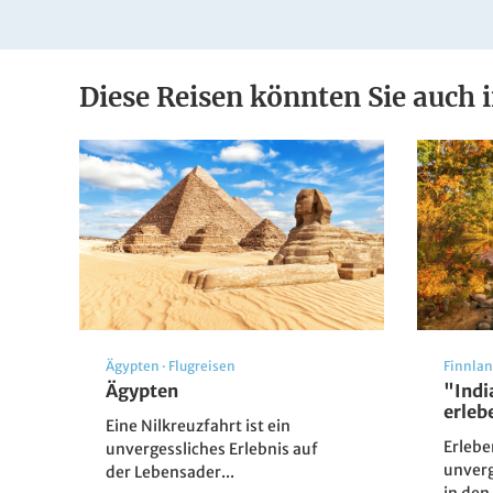
Lift und Sauna. Die Hotelzimmer sind mit ein
Telefon, Minibar und einem Sitzbereich ausgesta
verfügbar.
Diese Reisen könnten Sie auch i
Ägypten
·
Flugreisen
Finnla
Ägypten
"Indi
erleb
Eine Nilkreuzfahrt ist ein
Erlebe
unvergessliches Erlebnis auf
unverg
der Lebensader...