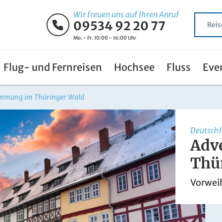
Wir freuen uns auf Ihren Anruf
09534 92 20 77
Mo. - Fr. 10:00 - 16:00 Uhr
Flug- und Fernreisen
Hochsee
Fluss
Eve
immung im Thüringer Wald
Deutsch
Adv
Thü
Vorweih