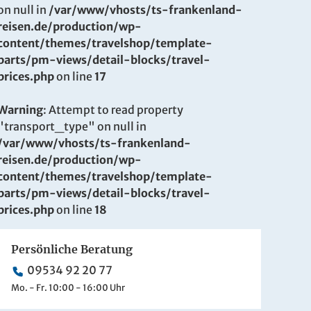
on null in
/var/www/vhosts/ts-frankenland-
reisen.de/production/wp-
content/themes/travelshop/template-
parts/pm-views/detail-blocks/travel-
prices.php
on line
17
Warning
: Attempt to read property
"transport_type" on null in
/var/www/vhosts/ts-frankenland-
reisen.de/production/wp-
content/themes/travelshop/template-
parts/pm-views/detail-blocks/travel-
prices.php
on line
18
Persönliche Beratung
09534 92 20 77
Mo. - Fr. 10:00 - 16:00 Uhr