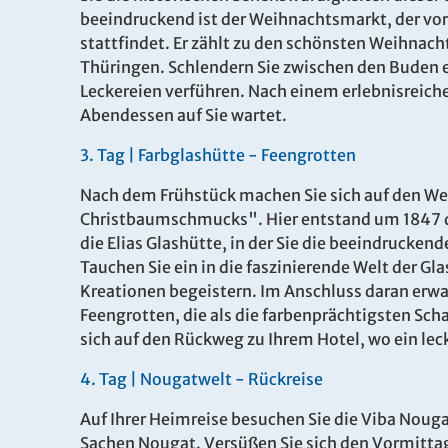
beeindruckend ist der Weihnachtsmarkt, der vo
stattfindet. Er zählt zu den schönsten Weihnach
Thüringen. Schlendern Sie zwischen den Buden e
Leckereien verführen. Nach einem erlebnisreiche
Abendessen auf Sie wartet.
3
.
Tag |
Farbglashütte - Feengrotten
Nach dem Frühstück machen Sie sich auf den We
Es konnten keine gültigen Angebote gefunden werden
Christbaumschmucks". Hier entstand um 1847 d
die Elias Glashütte, in der Sie die beeindruck
Tauchen Sie ein in die faszinierende Welt der Gl
Kreationen begeistern. Im Anschluss daran erwart
Feengrotten, die als die farbenprächtigsten Sc
sich auf den Rückweg zu Ihrem Hotel, wo ein lec
4
.
Tag |
Nougatwelt - Rückreise
Auf Ihrer Heimreise besuchen Sie die Viba Noug
Sachen Nougat. Versüßen Sie sich den Vormittag