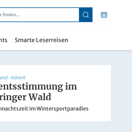
nts
Smarte Leserreisen
land
·
Advent
entsstimmung im
ringer Wald
nachtszeit im Wintersportparadies