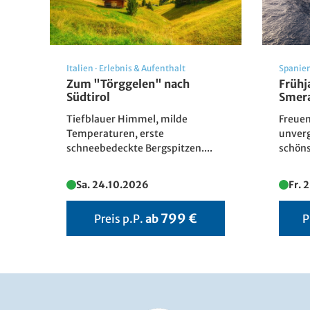
Italien
·
Erlebnis & Aufenthalt
Spanie
Zum "Törggelen" nach
Frühj
Südtirol
Smer
Tiefblauer Himmel, milde
Freuen
Temperaturen, erste
unverg
schneebedeckte Bergspitzen....
schöns
Sa. 24.10.2026
Fr. 
799 €
Preis p.P.
ab
P