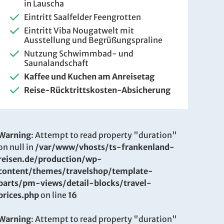
in Lauscha
Eintritt Saalfelder Feengrotten
Eintritt Viba Nougatwelt mit
Ausstellung und Begrüßungspraline
Nutzung Schwimmbad- und
Saunalandschaft
Kaffee und Kuchen am Anreisetag
Reise-Rücktrittskosten-Absicherung
Warning
: Attempt to read property "duration"
on null in
/var/www/vhosts/ts-frankenland-
reisen.de/production/wp-
content/themes/travelshop/template-
parts/pm-views/detail-blocks/travel-
prices.php
on line
16
Warning
: Attempt to read property "duration"