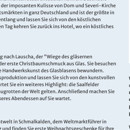
r der imposanten Kulisse von Dom und Severi-Kirche
tsmärkten in ganz Deutschland und ist der größte in
ntlang und lassen Sie sich von den köstlichen
n Tag kehren Sie zurück ins Hotel, wo ein köstliches
g nach Lauscha, der "Wiege des gläsernen
. Bitte wenden Sie sich an unser Service-Center.
er erste Christbaumschmuck aus Glas. Sie besuchen
ende Handwerkskunst des Glasblasens bewundern.
asproduktion und lassen Sie sich von den kunstvollen
et Sie ein weiteres Highlight: die Saalfelder
haugrotten der Welt gelten. Anschließend machen Sie
keres Abendessen auf Sie wartet.
atwelt in Schmalkalden, dem Weltmarktführer in
 und finden Sie erste Weihnachtsgeschenke für Ihre