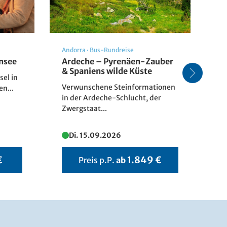
Andorra
·
Bus-Rundreise
De
nsee
Ardeche – Pyrenäen-Zauber
Z
& Spaniens wilde Küste
sel in
Er
Verwunschene Steinformationen
n...
vo
in der Ardeche-Schlucht, der
Rh
Zwergstaat...
Di. 15.09.2026
€
1.849 €
Preis p.P.
ab