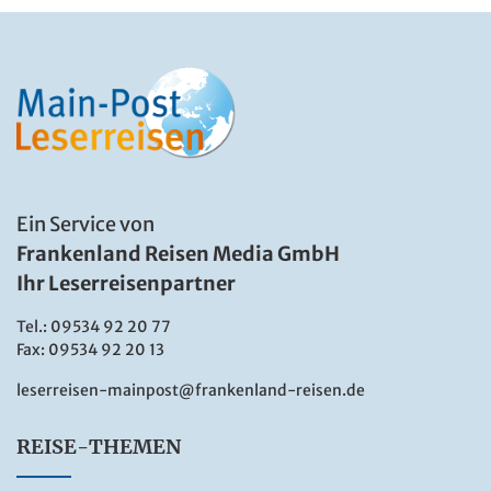
Kurzreisen
Musicalfahrten
Neue Reisen
Silvesterreisen
Sonderfahrten
Ein Service von
Specials
Frankenland Reisen Media GmbH
Städte-/Musikreisen
Ihr Leserreisenpartner
Tagesfahrten
Tel.:
09534 92 20 77
Weihnachtsreisen
Fax: 09534 92 20 13
FR – Smarte Leserreise
leserreisen-mainpost@frankenland-reisen.de
Hochsee-Kreuzfahrten
REISE-THEMEN
Sonderangebote