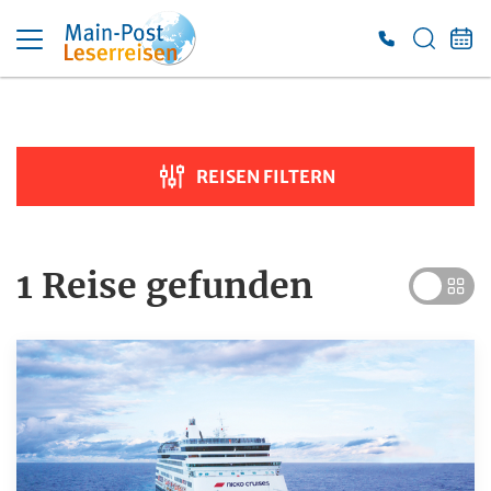
Suche verfeinern
Sortieren nach
REISEN FILTERN
Preis
€ 100
€ 7 000
1 Reise
gefunden
Dauer
Reiseart
Adventsreisen