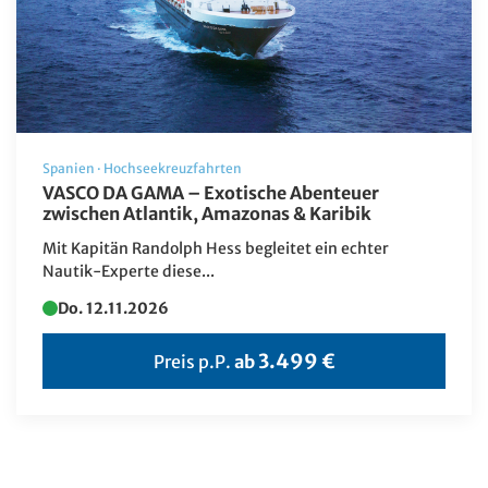
Bus-Rundreise
Deutschland Reisen
Erlebnis & Aufenthalt
Events
Flugreisen
Spanien
·
Hochseekreuzfahrten
VASCO DA GAMA – Exotische Abenteuer
Flusskreuzfahrt
zwischen Atlantik, Amazonas & Karibik
Frühjahrs-Reisen
Mit Kapitän Randolph Hess begleitet ein echter
Nautik-Experte diese...
Geschenkideen
Do. 12.11.2026
Herbstreisen
3.499 €
Preis p.P.
ab
Hochseekreuzfahrten
Katalogvorschau Haupt 2026
Katalogvorschau Winter
Kultur/UNESCO