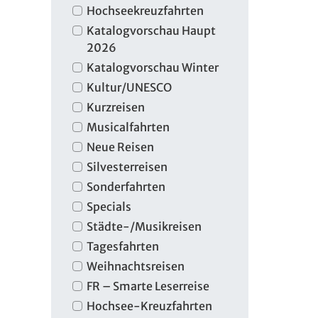
Hochseekreuzfahrten
Katalogvorschau Haupt
2026
Katalogvorschau Winter
Kultur/UNESCO
Kurzreisen
Musicalfahrten
Neue Reisen
Silvesterreisen
Sonderfahrten
Specials
Städte-/Musikreisen
Tagesfahrten
Weihnachtsreisen
FR – Smarte Leserreise
Hochsee-Kreuzfahrten