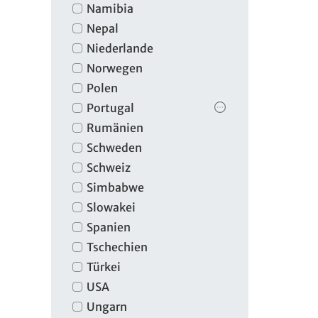
Namibia
Nepal
Niederlande
Norwegen
Polen
Portugal
Rumänien
Schweden
Schweiz
Simbabwe
Slowakei
Spanien
Tschechien
Türkei
USA
Ungarn