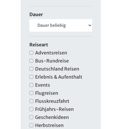
Dauer
Reiseart
Adventsreisen
Bus-Rundreise
Deutschland Reisen
Erlebnis & Aufenthalt
Events
Flugreisen
Flusskreuzfahrt
Frühjahrs-Reisen
Geschenkideen
Herbstreisen