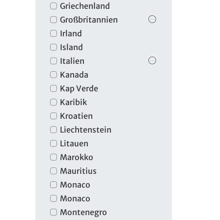
Griechenland
Großbritannien
Irland
Island
Italien
Kanada
Kap Verde
Karibik
Kroatien
Liechtenstein
Litauen
Marokko
Mauritius
Monaco
Monaco
Montenegro