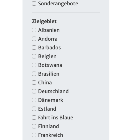
Sonderangebote
Zielgebiet
Albanien
Andorra
Barbados
Belgien
Botswana
Brasilien
China
Deutschland
Dänemark
Estland
Fahrt ins Blaue
Finnland
Frankreich