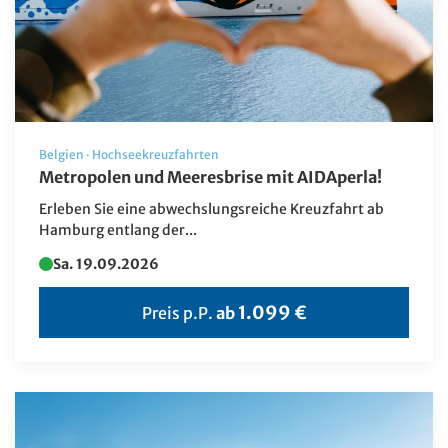
Bus-Rundreise
Deutschland Reisen
Erlebnis & Aufenthalt
Events
Flugreisen
Belgien
·
Hochseekreuzfahrten
Metropolen und Meeresbrise mit AIDAperla!
Flusskreuzfahrt
Erleben Sie eine abwechslungsreiche Kreuzfahrt ab
Frühjahrs-Reisen
Hamburg entlang der...
Geschenkideen
Sa. 19.09.2026
Herbstreisen
1.099 €
Preis p.P.
ab
Hochseekreuzfahrten
Katalogvorschau Haupt 2026
Katalogvorschau Winter
Kultur/UNESCO