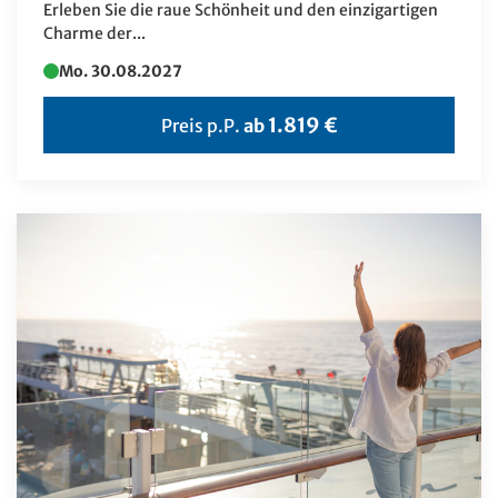
Litauen
Erleben Sie die raue Schönheit und den einzigartigen
Charme der...
Marokko
Mo. 30.08.2027
Mauritius
Monaco
1.819 €
Preis p.P.
ab
Monaco
Montenegro
Namibia
Nepal
Niederlande
Norwegen
Polen
Portugal
Rumänien