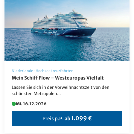
Kurzreisen
Musicalfahrten
Neue Reisen
Silvesterreisen
Sonderfahrten
Specials
Niederlande
·
Hochseekreuzfahrten
Städte-/Musikreisen
Mein Schiff Flow – Westeuropas Vielfalt
Tagesfahrten
Lassen Sie sich in der Vorweihnachtszeit von den
schönsten Metropolen...
Weihnachtsreisen
Mi. 16.12.2026
FR – Smarte Leserreise
Hochsee-Kreuzfahrten
1.099 €
Preis p.P.
ab
Sonderangebote