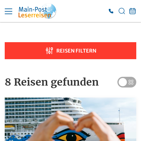
Suche verfeinern
Sortieren nach
REISEN FILTERN
Preis
€ 100
€ 7 000
8 Reisen
gefunden
Dauer
Reiseart
Adventsreisen