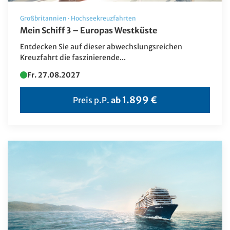
Schweden
Großbritannien
·
Hochseekreuzfahrten
Schweiz
Mein Schiff 3 – Europas Westküste
Simbabwe
Entdecken Sie auf dieser abwechslungsreichen
Kreuzfahrt die faszinierende...
Slowakei
Fr. 27.08.2027
Spanien
1.899 €
Preis p.P.
ab
Tschechien
Türkei
USA
Ungarn
Usbekistan
Ägypten
Österreich