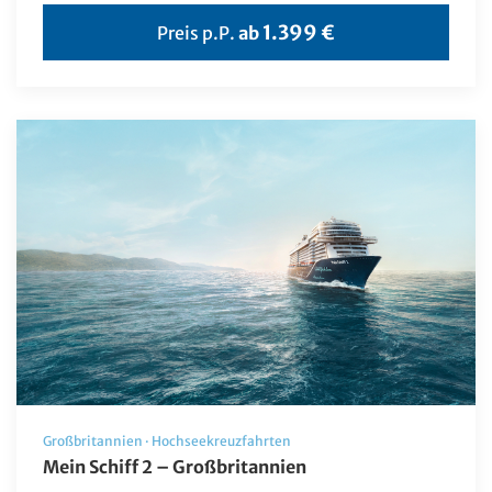
Finnland
1.399 €
Preis p.P.
ab
Frankreich
Griechenland
Großbritannien
Irland
Island
Italien
Kanada
Kap Verde
Karibik
Kroatien
Großbritannien
·
Hochseekreuzfahrten
Liechtenstein
Mein Schiff 2 – Großbritannien