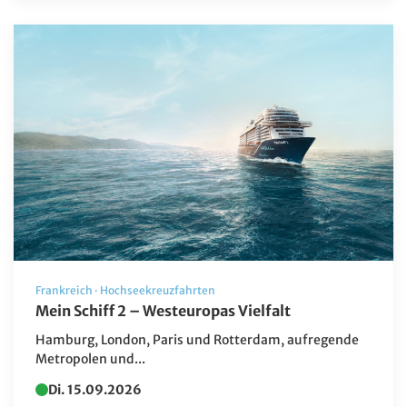
Zielgebiet
Albanien
Andorra
Barbados
Belgien
Botswana
Brasilien
China
Deutschland
Frankreich
·
Hochseekreuzfahrten
Mein Schiff 2 – Westeuropas Vielfalt
Dänemark
Hamburg, London, Paris und Rotterdam, aufregende
Estland
Metropolen und...
Fahrt ins Blaue
Di. 15.09.2026