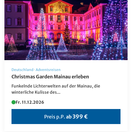
Kurzreisen
Musicalfahrten
Neue Reisen
Silvesterreisen
Sonderfahrten
Specials
Deutschland
·
Adventsreisen
Städte-/Musikreisen
Christmas Garden Mainau erleben
Tagesfahrten
Funkelnde Lichterwelten auf der Mainau, die
winterliche Kulisse des...
Weihnachtsreisen
Fr. 11.12.2026
FR – Smarte Leserreise
Hochsee-Kreuzfahrten
399 €
Preis p.P.
ab
Sonderangebote