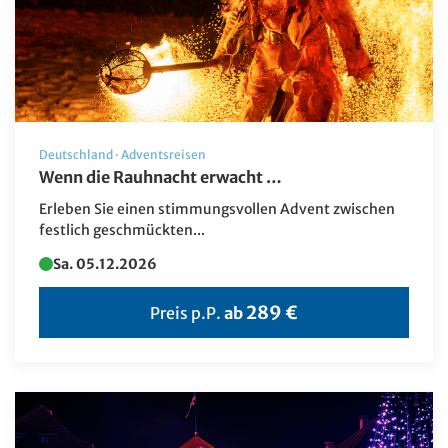
Bus-Rundreise
Deutschland Reisen
Erlebnis & Aufenthalt
Events
Flugreisen
Deutschland
·
Adventsreisen
Wenn die Rauhnacht erwacht …
Flusskreuzfahrt
Erleben Sie einen stimmungsvollen Advent zwischen
Frühjahrs-Reisen
festlich geschmückten...
Geschenkideen
Sa. 05.12.2026
Herbstreisen
289 €
Preis p.P.
ab
Hochseekreuzfahrten
Katalogvorschau Haupt 2026
Katalogvorschau Winter
Kultur/UNESCO