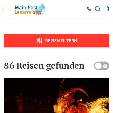
Suche verfeinern
Sortieren nach
REISEN FILTERN
Preis
€ 100
€ 7 000
86 Reisen
gefunden
Dauer
Reiseart
Adventsreisen