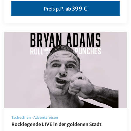
Finnland
399 €
Preis p.P.
ab
Frankreich
Griechenland
Großbritannien
Irland
Island
Italien
Kanada
Kap Verde
Karibik
Kroatien
Tschechien
·
Adventsreisen
Liechtenstein
Rocklegende LIVE in der goldenen Stadt