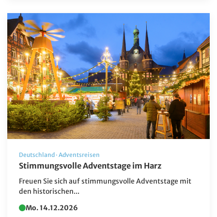
Zielgebiet
Albanien
Andorra
Barbados
Belgien
Botswana
Brasilien
China
Deutschland
Deutschland
·
Adventsreisen
Stimmungsvolle Adventstage im Harz
Dänemark
Freuen Sie sich auf stimmungsvolle Adventstage mit
Estland
den historischen...
Fahrt ins Blaue
Mo. 14.12.2026