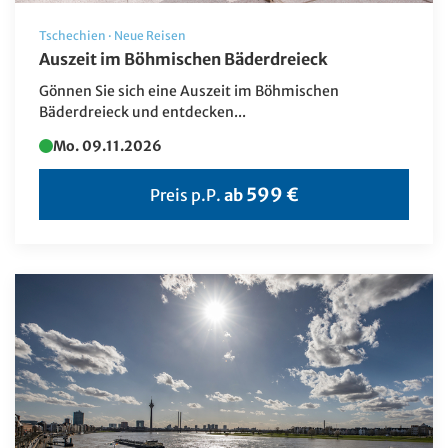
Schweden
Tschechien
·
Neue Reisen
Schweiz
Auszeit im Böhmischen Bäderdreieck
Simbabwe
Gönnen Sie sich eine Auszeit im Böhmischen
Bäderdreieck und entdecken...
Slowakei
Mo. 09.11.2026
Spanien
599 €
Preis p.P.
ab
Tschechien
Türkei
USA
Ungarn
Usbekistan
Ägypten
Österreich