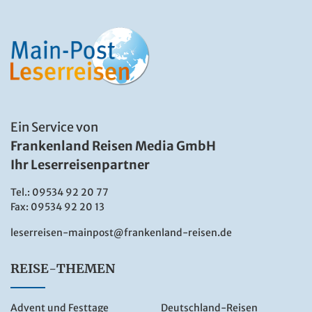
Bus-Rundreise
Deutschland Reisen
Erlebnis & Aufenthalt
Events
Flugreisen
Ein Service von
Flusskreuzfahrt
Frankenland Reisen Media GmbH
Frühjahrs-Reisen
Ihr Leserreisenpartner
Geschenkideen
Tel.:
09534 92 20 77
Fax: 09534 92 20 13
Herbstreisen
Hochseekreuzfahrten
leserreisen-mainpost@frankenland-reisen.de
Katalogvorschau Haupt 2026
REISE-THEMEN
Katalogvorschau Winter
Kultur/UNESCO
Advent und Festtage
Deutschland-Reisen