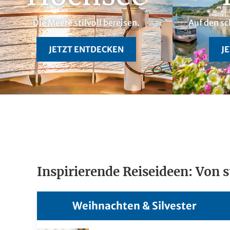
Die Meere stilvoll bereisen.
Auf den sc
JETZT ENTDECKEN
J
Inspirierende Reiseideen: Von 
Weihnachten & Silvester