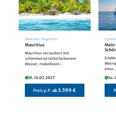
Mauritius
·
Flugreisen
Finnla
Mauritius
Mein 
Schön
Mauritius verzaubert mit
Erlebe
schimmernd türkisfarbenem
Metrop
Wasser, makellosen...
einer..
Di. 16.02.2027
So. 
3.599 €
Preis p.P.
ab
P