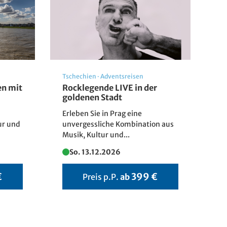
Tschechien
·
Adventsreisen
n mit
Rocklegende LIVE in der
goldenen Stadt
Erleben Sie in Prag eine
ur und
unvergessliche Kombination aus
Musik, Kultur und...
So. 13.12.2026
€
399 €
Preis p.P.
ab