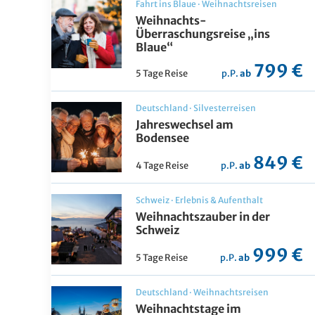
Fahrt ins Blaue
·
Weihnachtsreisen
Weihnachts-
Überraschungsreise „ins
Blaue“
799 €
5 Tage Reise
p.P.
ab
Deutschland
·
Silvesterreisen
Jahreswechsel am
Bodensee
849 €
4 Tage Reise
p.P.
ab
Schweiz
·
Erlebnis & Aufenthalt
Weihnachtszauber in der
Schweiz
999 €
5 Tage Reise
p.P.
ab
Deutschland
·
Weihnachtsreisen
Weihnachtstage im