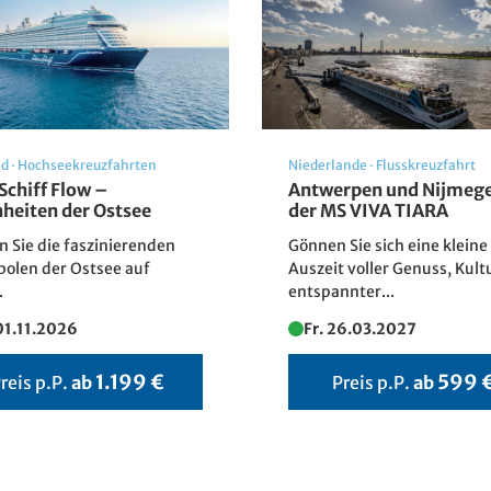
nd
·
Hochseekreuzfahrten
Niederlande
·
Flusskreuzfahrt
Schiff Flow –
Antwerpen und Nijmege
heiten der Ostsee
der MS VIVA TIARA
n Sie die faszinierenden
Gönnen Sie sich eine kleine
olen der Ostsee auf
Auszeit voller Genuss, Kult
.
entspannter...
01.11.2026
Fr. 26.03.2027
1.199 €
599 
reis p.P.
ab
Preis p.P.
ab