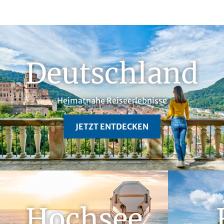
Deutschland
Heimatnahe Reiseerlebnisse
JETZT ENTDECKEN
Hochsee