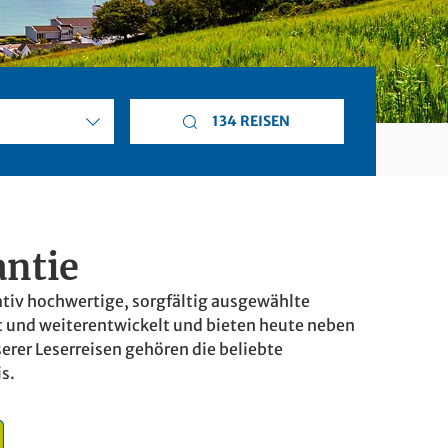
134 REISEN
antie
ativ hochwertige, sorgfältig ausgewählte
ut und weiterentwickelt und bieten heute neben
erer Leserreisen gehören die beliebte
s.