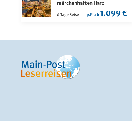
märchenhaften Harz
1.099 €
6 Tage Reise
p.P.
ab