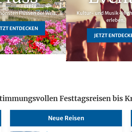
hönsten Flüssen der Welt.
Kultur- und Musik-Highl
erleben.
ETZT ENTDECKEN
JETZT ENTDECK
stimmungsvollen Festtagsreisen bis K
Neue Reisen