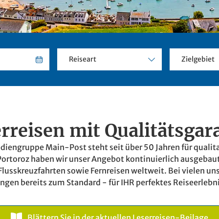
Reiseart
Zielgebiet
rreisen mit Qualitätsgar
diengruppe Main-Post steht seit über 50 Jahren für qualit
h Portoroz haben wir unser Angebot kontinuierlich ausgeba
usskreuzfahrten sowie Fernreisen weltweit. Bei vielen uns
ngen bereits zum Standard - für IHR perfektes Reiseerlebni
Blättern Sie in der aktuellen Leserreisen-Beilage