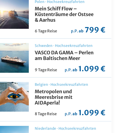
Polen
·
Hochseekreuzfahrten
Mein Schiff Flow –
Küstenträume der Ostsee
& Aarhus
799 €
6 Tage Reise
p.P.
ab
Schweden
·
Hochseekreuzfahrten
VASCO DA GAMA – Perlen
am Baltischen Meer
1.099 €
9 Tage Reise
p.P.
ab
Belgien
·
Hochseekreuzfahrten
Metropolen und
Meeresbrise mit
AIDAperla!
1.099 €
8 Tage Reise
p.P.
ab
Niederlande
·
Hochseekreuzfahrten