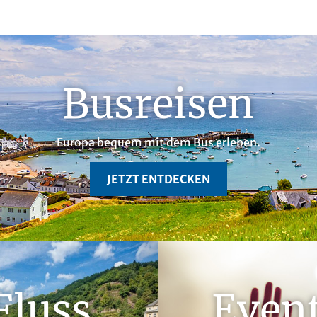
Busreisen
Europa bequem mit dem Bus erleben.
JETZT ENTDECKEN
Fluss
Even