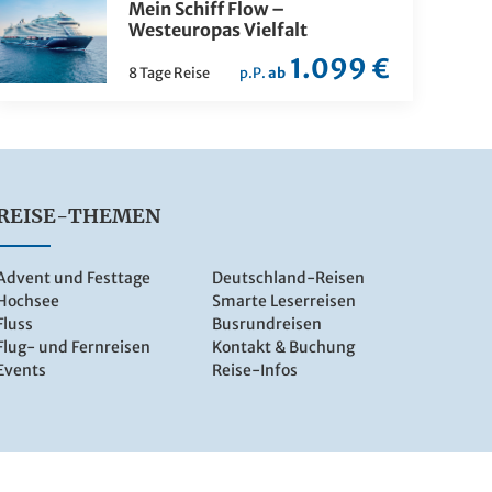
Mein Schiff Flow –
Westeuropas Vielfalt
1.099 €
8 Tage Reise
p.P.
ab
REISE-THEMEN
Advent und Festtage
Deutschland-Reisen
Hochsee
Smarte Leserreisen
Fluss
Busrundreisen
Flug- und Fernreisen
Kontakt & Buchung
Events
Reise-Infos