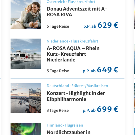
Österreich
·
Flusskreuzfahrt
Donau Adventszeit mit A-
ROSA RIVA
629 €
5 Tage Reise
p.P.
ab
Niederlande
·
Flusskreuzfahrt
A-ROSA AQUA – Rhein
Kurz-Kreuzfahrt
Niederlande
649 €
5 Tage Reise
p.P.
ab
Deutschland
·
Städte-/Musikreisen
Konzert-Highlight in der
Elbphilharmonie
699 €
3 Tage Reise
p.P.
ab
Finnland
·
Flugreisen
Nordlichtzauber in