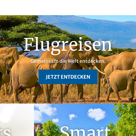
Flugreisen
Gemeinsam die Welt entdecken.
JETZT ENTDECKEN
ts
Smart