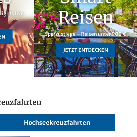
Reisen
ights live
Sparzustiege – Reisen unter 900 €
EN
JETZT ENTDECKEN
reuzfahrten
Hochseekreuzfahrten